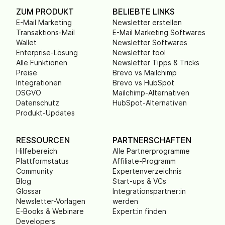
ZUM PRODUKT
BELIEBTE LINKS
E-Mail Marketing
Newsletter erstellen
Transaktions-Mail
E-Mail Marketing Softwares
Wallet
Newsletter Softwares
Enterprise-Lösung
Newsletter tool
Alle Funktionen
Newsletter Tipps & Tricks
Preise
Brevo vs Mailchimp
Integrationen
Brevo vs HubSpot
DSGVO
Mailchimp-Alternativen
Datenschutz
HubSpot-Alternativen
Produkt-Updates
RESSOURCEN
PARTNERSCHAFTEN
Hilfebereich
Alle Partnerprogramme
Plattformstatus
Affiliate-Programm
Community
Expertenverzeichnis
Blog
Start-ups & VCs
Glossar
Integrationspartner:in
Newsletter-Vorlagen
werden
E-Books & Webinare
Expert:in finden
Developers