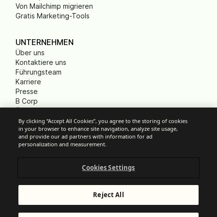
Von Mailchimp migrieren
Gratis Marketing-Tools
UNTERNEHMEN
Über uns
Kontaktiere uns
Führungsteam
Karriere
Presse
B Corp
Ökologischer Fußabdruck
Gemeinnützige
By clicking “Accept All Cookies”, you agree to the storing of cookies
in your browser to enhance site navigation, analyze site usage,
Organisationen (NPO)
and provide our ad partners with information for ad
personalization and measurement.
Cookies Settings
Cookie-Einstellungen
Anti-Spam-Richtlinien
Datenschutzrichtlinien
Reject All
Allgemeine Nutzungsbedingungen
Impressum