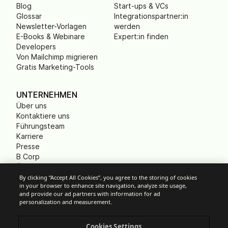
Blog
Start-ups & VCs
Glossar
Integrationspartner:in
Newsletter-Vorlagen
werden
E-Books & Webinare
Expert:in finden
Developers
Von Mailchimp migrieren
Gratis Marketing-Tools
UNTERNEHMEN
Über uns
Kontaktiere uns
Führungsteam
Karriere
Presse
B Corp
Ökologischer Fußabdruck
Gemeinnützige
By clicking “Accept All Cookies”, you agree to the storing of cookies
in your browser to enhance site navigation, analyze site usage,
Organisationen (NPO)
and provide our ad partners with information for ad
personalization and measurement.
Cookies Settings