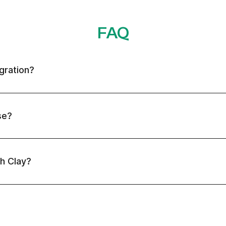
FAQ
gration?
se?
h Clay?
?