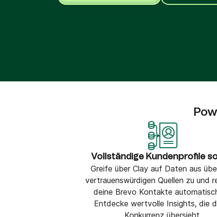
Integrationen
Verbinde Brevo mit 150+ digitalen Tools wie
Shopify, WordPress, Stripe, Zapier und mehr.
Pow
Vollständige Kundenprofile s
Greife über Clay auf Daten aus übe
vertrauenswürdigen Quellen zu und r
deine Brevo Kontakte automatisch
Entdecke wertvolle Insights, die 
Konkurrenz übersieht.