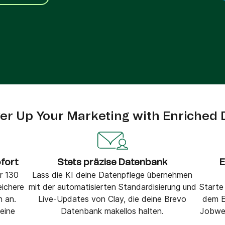
VoIP Phone
er Up Your Marketing with Enriched 
ofort
Stets präzise Datenbank
E
r 130
Lass die KI deine Datenpflege übernehmen
eichere
mit der automatisierten Standardisierung und
Starte
 an.
Live-Updates von Clay, die deine Brevo
dem E
deine
Datenbank makellos halten.
Jobwec