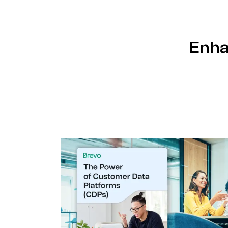
Unser Team konfiguriert die KI-gestützten 
Clay und ordnet Daten basierend auf deine
Geschäftsanforderungen direkt den Brevo F
Enha