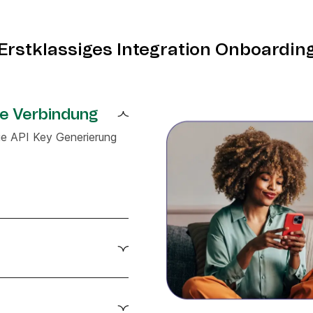
Erstklassiges Integration Onboardin
re Verbindung
ie API Key Generierung
n Clay und Brevo über