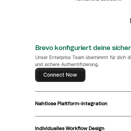
Brevo konfiguriert deine siche
Unser Enterprise Team übernimmt für dich d
und sichere Authentifizierung.
Connect Now
Nahtlose Plattform-Integration
Die Enterprise Experten von Brevo verbinde
Zapier, angepasst an deine Infrastruktur.
Individuelles Workflow Design