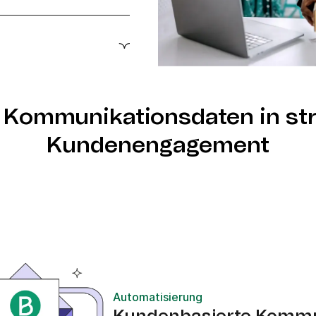
leLoop über Zapier
n und optimierten
-Workflows mit Brevos
lefon-Intelligence und
 Kommunikationsdaten in str
Kundenengagement
Automatisierung