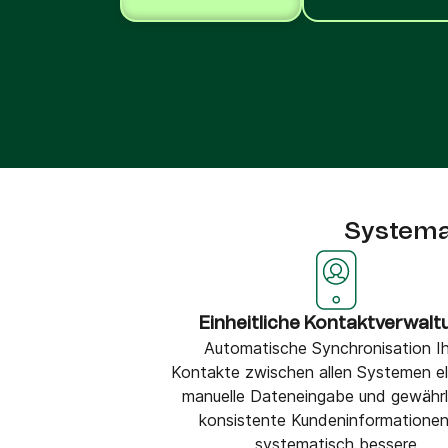
Integrationen
Verbinde Brevo mit 150+ digitalen Tools wie
Shopify, WordPress, Stripe, Zapier und mehr.
Systema
Einheitliche Kontaktverwalt
Automatische Synchronisation Ih
Kontakte zwischen allen Systemen eli
manuelle Dateneingabe und gewährl
konsistente Kundeninformationen
systematisch bessere