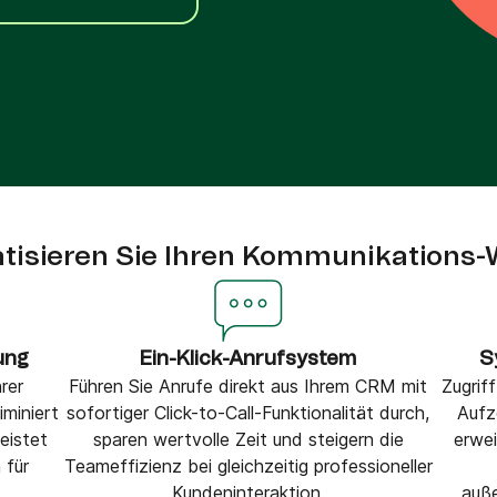
VoIP Phone
tisieren Sie Ihren Kommunikations-
ung
Ein-Klick-Anrufsystem
S
rer
Führen Sie Anrufe direkt aus Ihrem CRM mit
Zugrif
miniert
sofortiger Click-to-Call-Funktionalität durch,
Aufz
eistet
sparen wertvolle Zeit und steigern die
erwe
 für
Teameffizienz bei gleichzeitig professioneller
Kundeninteraktion.
auße