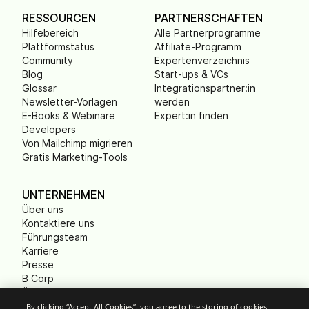
RESSOURCEN
PARTNERSCHAFTEN
Hilfebereich
Alle Partnerprogramme
Plattformstatus
Affiliate-Programm
Community
Expertenverzeichnis
Blog
Start-ups & VCs
Glossar
Integrationspartner:in
Newsletter-Vorlagen
werden
E-Books & Webinare
Expert:in finden
Developers
Von Mailchimp migrieren
Gratis Marketing-Tools
UNTERNEHMEN
Über uns
Kontaktiere uns
Führungsteam
Karriere
Presse
B Corp
Ökologischer Fußabdruck
Gemeinnützige
By clicking “Accept All Cookies”, you agree to the storing of cookies