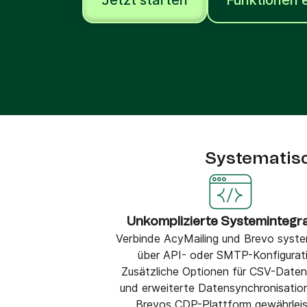
Jetzt starten
Funktionen 
Integrationen
Verbinde Brevo mit 150+ digitalen Tools wie
Shopify, WordPress, Stripe, Zapier und mehr.
Systematisc
Unkomplizierte Systemintegr
Verbinde AcyMailing und Brevo syste
über API- oder SMTP-Konfigurati
Zusätzliche Optionen für CSV-Daten
und erweiterte Datensynchronisatio
Brevos CDP-Plattform gewährlei