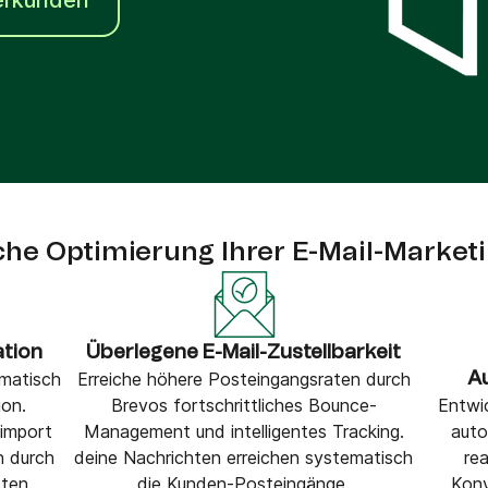
erkunden
VoIP Phone
he Optimierung Ihrer E-Mail-Marketi
ation
Überlegene E-Mail-Zustellbarkeit
matisch
Erreiche höhere Posteingangsraten durch
A
on.
Brevos fortschrittliches Bounce-
Entwic
import
Management und intelligentes Tracking.
auto
n durch
deine Nachrichten erreichen systematisch
re
sten
die Kunden-Posteingänge.
Konv