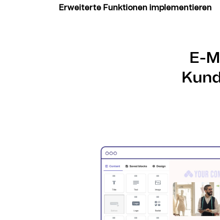
Erweiterte Funktionen implementieren
Aktivieren Sie Brevos Customer Data Platfor
Mail-Intelligence und kanalübergreifende Ma
mit messbaren Ergebnissen.
E-M
Kund