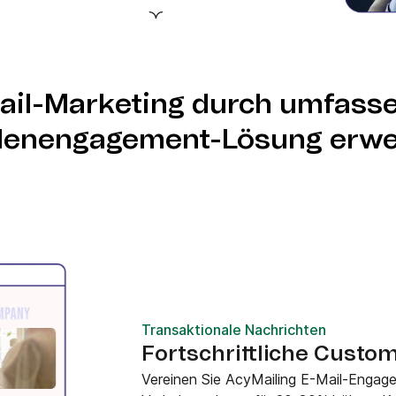
m für einheitliche E-
rketing-Automatisierung
ail-Marketing durch umfass
enengagement-Lösung erwe
Transaktionale Nachrichten
Fortschrittliche Custo
Vereinen Sie AcyMailing E-Mail-Engag