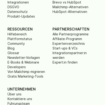
Integrationen
Brevo vs HubSpot
DSGVO
Mailchimp-Alternativen
Datenschutz
HubSpot-Alternativen
Produkt-Updates
RESSOURCEN
PARTNERSCHAFTEN
Hilfebereich
Alle Partnerprogramme
Plattformstatus
Affiliate-Programm
Community
Expertenverzeichnis
Blog
Start-ups & VCs
Glossar
Integrationspartner:in
Newsletter-Vorlagen
werden
E-Books & Webinare
Expert:in finden
Developers
Von Mailchimp migrieren
Gratis Marketing-Tools
UNTERNEHMEN
Über uns
Kontaktiere uns
Führungsteam