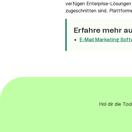
Integrationen
verfügen Enterprise-Lösungen 
Verbinde Brevo mit 150+ digitalen Tools wie
zugeschnitten sind. Plattform
Shopify, WordPress, Stripe, Zapier und mehr.
Erfahre mehr a
E-Mail Marketing Soft
Hol dir die To