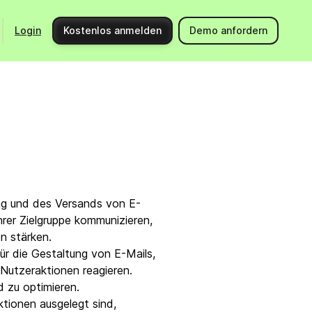
Login
Kostenlos anmelden
Demo anfordern
Starte durch mit Brevo
Support
Integrationen
Hilfeberei
Produkt-Updates
Kontaktier
Community
API-Doku
Events
ung und des Versands von E-
rer Zielgruppe kommunizieren,
Partnerprogramm
n stärken.
r die Gestaltung von E-Mails,
Jetzt Expert:in beauftragen
Nutzeraktionen reagieren.
 zu optimieren.
tionen ausgelegt sind,