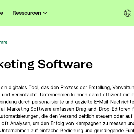
se
Ressourcen
Kanäle
Wissenszentrum
n & Gründer:innen
omatisiere dein Marketing
takte ganz einfach.
ware
E-Mail
Blog
rprise
, Onboarding nach Maß,
SMS
E-Books
Enterprise-Sicherheit.
keting Software
ndel
I.
WhatsApp
Kundenstimmen
r:innen zurück,
tempfehlungen und fördere
Web & Mobile Push
Newsletter-Vorlagen
 ein digitales Tool, das den Prozess der Erstellung, Verwalt
und vereinfacht. Unternehmen können damit effizient mit ih
erte Lösungen mit den
Live Chat
E-Mail Marketing Softwares
 offenen API, den SDKs und
indung durch personalisierte und gezielte E-Mail-Nachrichte
o-
n Brevo.
Mail Marketing Software umfassen Drag-and-Drop-Editoren fü
Chatbot
Mailchimp-Alternativen
matisierungen, die den Versand zeitlich steuern oder auf 
ls oft Analysen, um den Erfolg von Kampagnen zu messen und
nem
Wallet
Gratis Marketing-Tools
 Unternehmen auf einfache Bedienung und grundlegende Funk