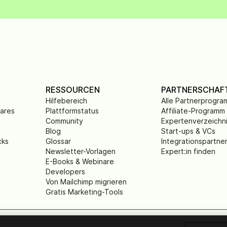
RESSOURCEN
PARTNERSCHAF
Hilfebereich
Alle Partnerprogr
wares
Plattformstatus
Affiliate-Programm
Community
Expertenverzeichn
Blog
Start-ups & VCs
cks
Glossar
Integrationspartne
Newsletter-Vorlagen
Expert:in finden
E-Books & Webinare
Developers
Von Mailchimp migrieren
Gratis Marketing-Tools