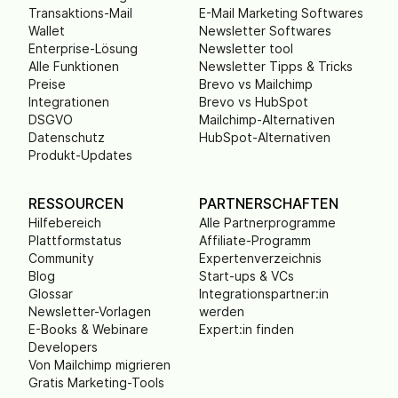
Transaktions-Mail
E-Mail Marketing Softwares
Wallet
Newsletter Softwares
Enterprise-Lösung
Newsletter tool
Alle Funktionen
Newsletter Tipps & Tricks
Preise
Brevo vs Mailchimp
Integrationen
Brevo vs HubSpot
DSGVO
Mailchimp-Alternativen
Datenschutz
HubSpot-Alternativen
Produkt-Updates
RESSOURCEN
PARTNERSCHAFTEN
Hilfebereich
Alle Partnerprogramme
Plattformstatus
Affiliate-Programm
Community
Expertenverzeichnis
Blog
Start-ups & VCs
Glossar
Integrationspartner:in
Newsletter-Vorlagen
werden
E-Books & Webinare
Expert:in finden
Developers
Von Mailchimp migrieren
Gratis Marketing-Tools