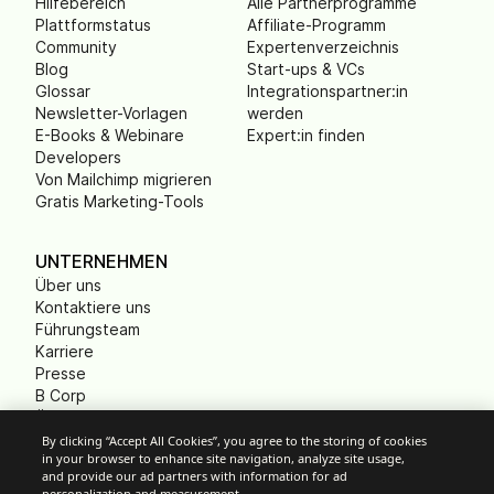
Hilfebereich
Alle Partnerprogramme
Plattformstatus
Affiliate-Programm
Community
Expertenverzeichnis
Blog
Start-ups & VCs
Glossar
Integrationspartner:in
Newsletter-Vorlagen
werden
E-Books & Webinare
Expert:in finden
Developers
Von Mailchimp migrieren
Gratis Marketing-Tools
UNTERNEHMEN
Über uns
Kontaktiere uns
Führungsteam
Karriere
Presse
B Corp
Ökologischer Fußabdruck
Gemeinnützige
By clicking “Accept All Cookies”, you agree to the storing of cookies
in your browser to enhance site navigation, analyze site usage,
Organisationen (NPO)
and provide our ad partners with information for ad
personalization and measurement.