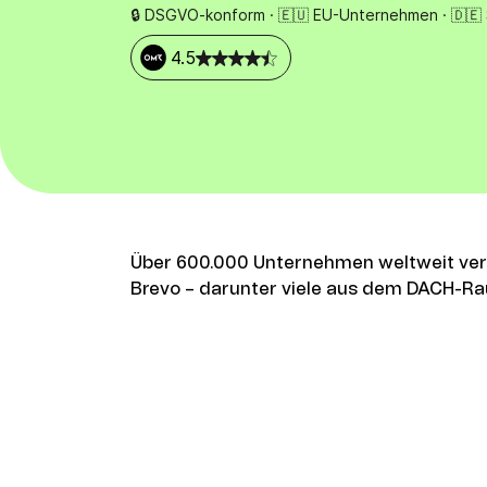
Integrationen
🔒 DSGVO-konform · 🇪🇺 EU-Unternehmen · 🇩🇪
Verbinde Brevo mit 150+ digitalen Tools wie
Shopify, WordPress, Stripe, Zapier und mehr.
4.5
Über 600.000 Unternehmen weltweit ver
Brevo – darunter viele aus dem DACH-R