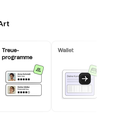
Art
Treue-
Wallet
VoIP P
programme