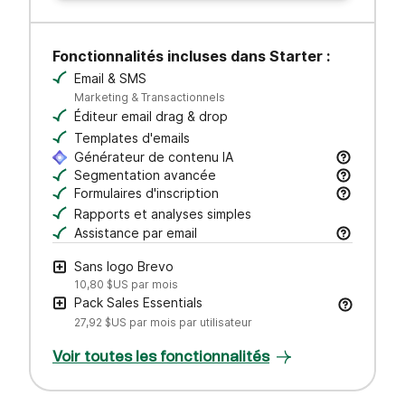
Fonctionnalités incluses dans Starter :
Email & SMS
Marketing & Transactionnels
Éditeur email drag & drop
Templates d'emails
Générateur de contenu IA
Rédigez vos objets et contenus d’email, ajustez l
Segmentation avancée
Recherchez, sauvegardez et gérez vos contacts 
Formulaires d'inscription
Créez des formulaires à votre image pour générer
Rapports et analyses simples
Assistance par email
Obtenez de l’aide par email auprès de notre équi
Sans logo Brevo
10,80 $US
par mois
Pack Sales Essentials
27,92 $US
par mois par utilisateur
Voir toutes les fonctionnalités