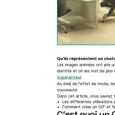
Intégrations
Connectez Brevo à plus de 150 outils numéri
comme Shopify, WordPress, Stripe, Zapier, et
Qu'ils représentent un chaton
Les images animées ont pris un
identité et on les voit de plu
).
inspirantes
Au delà de l'effet de mode, 
nouveauté.
Dans cet article, vous saurez t
Les différentes utilisations
Comment créer un GIF et l'
C’est quoi un 