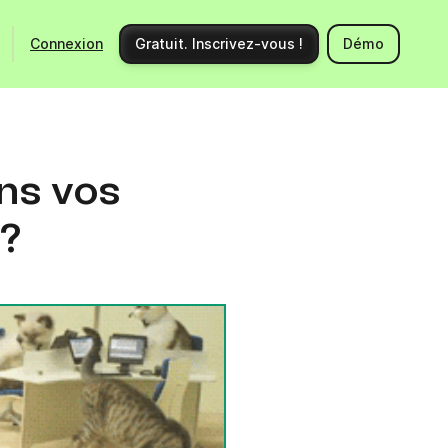
Connexion
Gratuit. Inscrivez-vous !
Démo
Ecosystème
Support
Intégrations
Centre d'aide
ans vos
Nouveautés produits
Nous contacter
?
Communauté
Documentation API
Événements
Partenaires
Engager un expert