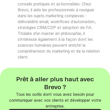
(CTA) explicite, qui pousse les
conseils pratiques et actionnables. Chez
destinataires à agir.
Brevo, il aide les professionnels à naviguer
Enfin, testez le mailing avant l'envoi et
dans les sujets marketing complexes :
respectez les réglementations sur la
délivrabilité email, workflows d’automation,
protection des données pour garantir
une communication efficace et éthique.
stratégies CRM/CDP et adoption de l’IA.
Titulaire d’un master en philosophie, il
s’intéresse également à la façon dont les
sciences humaines peuvent enrichir la
compréhension du marketing et de la relation
client.
Prêt à aller plus haut avec
Brevo ?
Tous les outils dont vous avez besoin pour
communiquer avec vos clients et développer votre
entreprise.