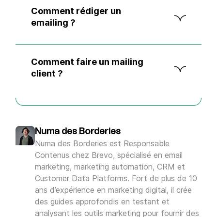
Comment rédiger un
emailing ?
Comment faire un mailing
client ?
Commencez par définir clairement vos
objectifs, qu'il s'agisse de promouvoir un
produit, d'annoncer un événement ou de
partager des informations.
Numa des Borderies
Segmentez ensuite votre audience pour
Numa des Borderies est Responsable
adapter le message à des groupes
spécifiques, ce qui augmente la
Contenus chez Brevo, spécialisé en email
pertinence.
marketing, marketing automation, CRM et
Rédigez un objet accrocheur pour inciter
Customer Data Platforms. Fort de plus de 10
à l'ouverture, et assurez-vous que le
ans d’expérience en marketing digital, il crée
contenu soit clair, concis et engageant,
des guides approfondis en testant et
avec des éléments visuels attrayants.
N'oubliez pas d'inclure un appel à l'action
analysant les outils marketing pour fournir des