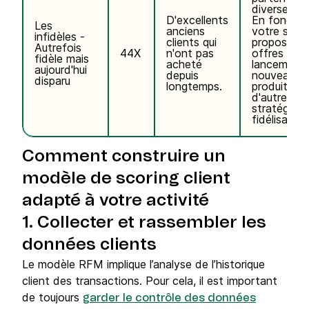
diverses ra
D'excellents
En fonctio
Les
anciens
votre situa
infidèles -
clients qui
proposez 
Autrefois
44X
n'ont pas
offres de pr
fidèle mais
acheté
lancement
aujourd'hui
depuis
nouveaux
disparu
longtemps.
produits ou
d'autres
stratégies 
fidélisation
Comment construire un
modèle de scoring client
adapté à votre activité
1. Collecter et rassembler les
données clients
Le modèle RFM implique l’analyse de l’historique
client des transactions. Pour cela, il est important
de toujours
garder le contrôle des données