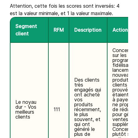
Attention, cette fois les scores sont inversés: 4
est la valeur minimale, et 1 la valeur maximale.
Segment
RFM
Description
Action mar
client
Concentre
sur les
programme
fidélisation
lancement
nouveaux
Des clients
produits. C
très
clients ont
engagés qui
prouvé qu'il
ont acheté
étaient di
vos
à payer plu
Le noyau
produits
ne propose
dur - Vos
111
récemment,
de réducti
meilleurs
le plus
pour génér
clients
souvent, et
ventes
qui ont
supplément
généré le
Concentre
plus de
plutôt sur 