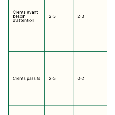
fré
d'a
Clients ayant
une 
besoin
2-3
2-3
mon
d'attention
supé
la 
Ils 
peu
ach
réc
cep
Infé
la 
en 
nou
de 
Clients passifs
2-3
0-2
et d
Vou
perd
vou
réa
pas.