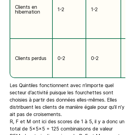
dat
Clients en
son
1-2
1-2
hibernation
dép
peu 
nom
com
le p
Les
de 
de 
Clients perdus
0-2
0-2
et d
sont
bas
Les Quintiles fonctionnent avec n’importe quel
secteur d’activité puisque les fourchettes sont
choisies à partir des données elles-mêmes. Elles
distribuent les clients de manière égale pour qu’il n’y
ait pas de croisements.
R, F et M ont ici des scores de 1 à 5, il y a donc un
total de 5x5x5 = 125 combinaisons de valeur