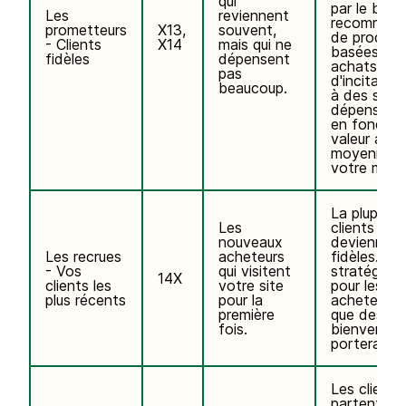
qui
par le biais
Les
reviennent
recommand
prometteurs
X13,
souvent,
de produit
- Clients
X14
mais qui ne
basées sur 
fidèles
dépensent
achats pas
pas
d'incitation
beaucoup.
à des seuil
dépenses (
en fonction
valeur ajou
moyenne d
votre maga
La plupart
Les
clients ne
nouveaux
deviennent
Les recrues
acheteurs
fidèles. Av
- Vos
qui visitent
stratégies 
14X
clients les
votre site
pour les n
plus récents
pour la
acheteurs, 
première
que des ma
fois.
bienvenue,
portera ses
Les clients
partent po