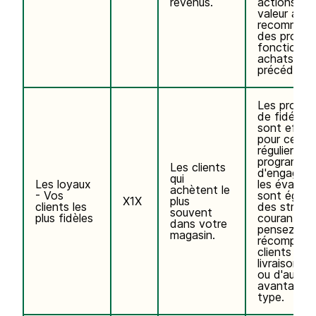
revenus.
actions à f
valeur ajou
recomman
des produi
fonction de
achats
précédents
Les progr
de fidélisa
sont effic
pour ces vi
réguliers. L
programme
Les clients
d'engagem
qui
Les loyaux
les évaluat
achètent le
- Vos
sont égale
X1X
plus
clients les
des straté
souvent
plus fidèles
courantes. 
dans votre
pensez à
magasin.
récompens
clients par
livraison gr
ou d'autres
avantages
type.