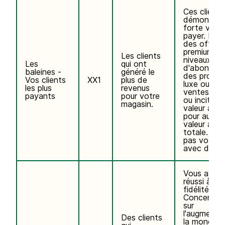
Ces clients
démontré 
forte volo
payer. Env
des offres
premium, d
Les clients
niveaux
Les
qui ont
d'abonnem
baleines -
généré le
des produi
Vos clients
XX1
plus de
luxe ou de
les plus
revenus
ventes cro
payants
pour votre
ou incitati
magasin.
valeur ajou
pour augme
valeur ajou
totale. Ne
pas votre 
avec des r
Vous avez 
réussi à cré
fidélité.
Concentre
sur
l'augmenta
Des clients
la monétis