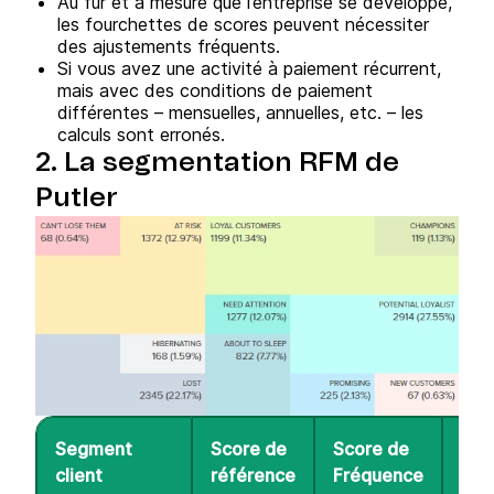
Au fur et à mesure que l’entreprise se développe,
les fourchettes de scores peuvent nécessiter
des ajustements fréquents.
Si vous avez une activité à paiement récurrent,
mais avec des conditions de paiement
différentes – mensuelles, annuelles, etc. – les
calculs sont erronés.
2. La segmentation RFM de
Putler
Segment
Score de
Score de
Des
client
référence
Fréquence