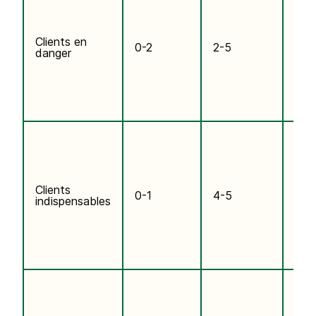
Ils 
dép
bea
ach
Clients en
0-2
2-5
sou
danger
Mais
long
faut
reve
Ils 
les 
ach
Clients
sou
0-1
4-5
indispensables
Mai
pas
dep
lon
Le d
ach
com