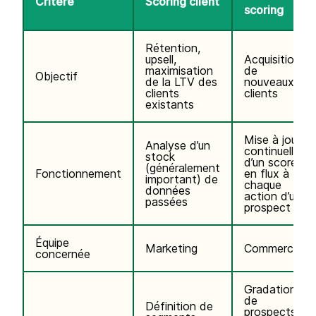
Critère
Scoring client
scoring
Rétention,
upsell,
Acquisition
maximisation
de
Objectif
de la LTV des
nouveaux
clients
clients
existants
Mise à jour
Analyse d’un
continuelle
stock
d’un score
(généralement
Fonctionnement
en flux à
important) de
chaque
données
action d’un
passées
prospect
Équipe
Marketing
Commerciale
concernée
Gradation
de
Définition de
prospects