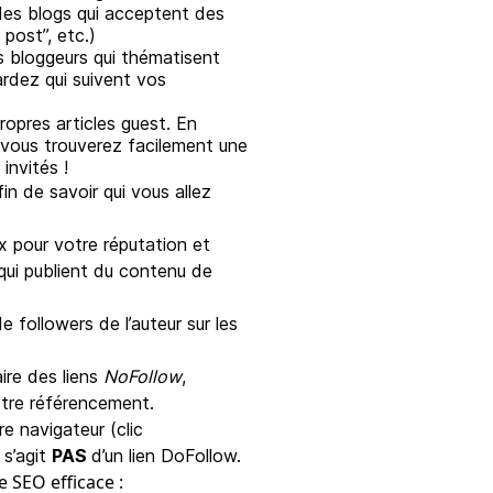
 des blogs qui acceptent des
post”, etc.)
s bloggeurs qui thématisent
ardez qui suivent vos
opres articles guest. En
, vous trouverez facilement une
invités !
fin de savoir qui vous allez
x pour votre réputation et
qui publient du contenu de
 followers de l’auteur sur les
aire des liens
NoFollow
,
votre référencement.
e navigateur (clic
e s’agit
PAS
d’un lien DoFollow.
e SEO efficace :