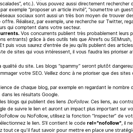
escalades”, etc.). Vous pouvez aussi directement rechercher
ar exemple “proposer un article invité”, “soumettre un guest 
réseaux sociaux sont aussi un très bon moyen de trouver de
 offre. Réalisez, par exemple, une recherche sur Twitter, reg
eurs qui comptent dans votre secteur.
urrents.
Vos concurrents publient très probablement leurs pr
liens entrants) grâce à des outils tels que Ahrefs ou SEMrush
Et puis vous saurez d’entrée de jeu qu’ils publient des articles 
e de sites qui vous intéressent, il vous faudra les prioriser a
 qualité du site. Les blogs “spammy” seront plutôt dangereu
mmager votre SEO. Veillez donc à ne prioriser que des sites 
udience de chaque blog, par exemple en regardant le nombre de
 dans les résultats Google.
 les blogs qui publient des liens
DoFollow
. Ces liens, au contr
le de suivre le lien et auront un impact plus important sur 
DoFollow ou NoFollow, utilisez la fonction “Inspecter” de votr
électionnez le lien. S’il contient le code
rel="nofollow"
, il n
 tout ce qu'il faut savoir pour mettre en place une stratégi