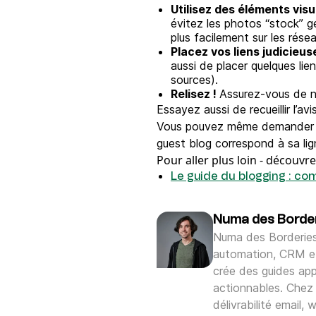
Utilisez des éléments visu
évitez les photos “stock” gé
plus facilement sur les rése
Placez vos liens judicieu
aussi de placer quelques li
sources).
Relisez !
Assurez-vous de n
Essayez aussi de recueillir l’av
Vous pouvez même demander à l’a
guest blog correspond à sa lig
Pour aller plus loin -
découvrez
Le guide du blogging : co
Numa des Borde
Numa des Borderies
automation, CRM et 
crée des guides app
actionnables. Chez 
délivrabilité email