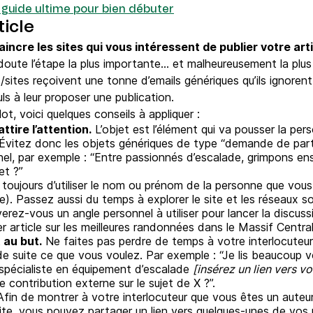
 guide ultime pour bien débuter
ticle
vaincre les sites qui vous intéressent de publier votre arti
 doute l’étape la plus importante… et malheureusement la plus
sites reçoivent une tonne d’emails génériques qu’ils ignore
ls à leur proposer une publication.
ot, voici quelques conseils à appliquer :
tire l’attention.
L’objet est l’élément qui va pousser la pe
. Évitez donc les objets génériques de type “demande de part
nel, par exemple : “Entre passionnés d’escalade, grimpons 
et ?”
toujours d’utiliser le nom ou prénom de la personne que vo
e). Passez aussi du temps à explorer le site et les réseaux 
rez-vous un angle personnel à utiliser pour lancer la discuss
ier article sur les meilleures randonnées dans le Massif Centra
 au but.
Ne faites pas perdre de temps à votre interlocuteur
e suite ce que vous voulez. Par exemple : “Je lis beaucoup v
 spécialiste en équipement d’escalade
[insérez un lien vers vo
e contribution externe sur le sujet de X ?”.
fin de montrer à votre interlocuteur que vous êtes un auteur
 site, vous pouvez partager un lien vers quelques-unes de vos