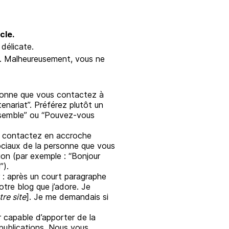
cle.
 délicate.
nt. Malheureusement, vous ne
rsonne que vous contactez à
enariat”. Préférez plutôt un
ensemble” ou “Pouvez-vous
us contactez en accroche
sociaux de la personne que vous
ion (par exemple : “Bonjour
l”).
 : après un court paragraphe
otre blog que j’adore. Je
tre site
]. Je me demandais si
 capable d’apporter de la
 publications. Nous vous