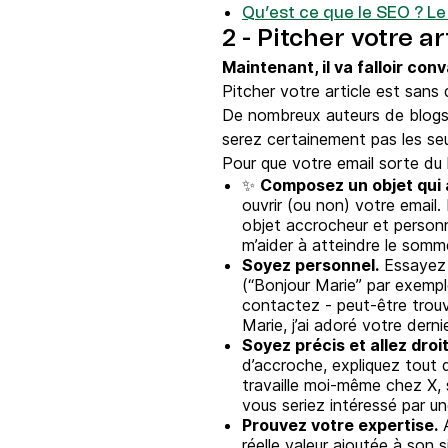
Qu’est ce que le SEO ? Le
2 - Pitcher votre ar
Maintenant, il va falloir con
Pitcher votre article est sans
De nombreux auteurs de blogs/
serez certainement pas les seu
Pour que votre email sorte du l
✨
Composez un objet qui at
ouvrir (ou non) votre email
objet accrocheur et person
m’aider à atteindre le somm
Soyez personnel.
Essayez 
(“Bonjour Marie” par exempl
contactez - peut-être trouve
Marie, j’ai adoré votre dern
Soyez précis et allez droit
d’accroche, expliquez tout d
travaille moi-même chez X,
vous seriez intéressé par un
Prouvez votre expertise.
A
réelle valeur ajoutée à son