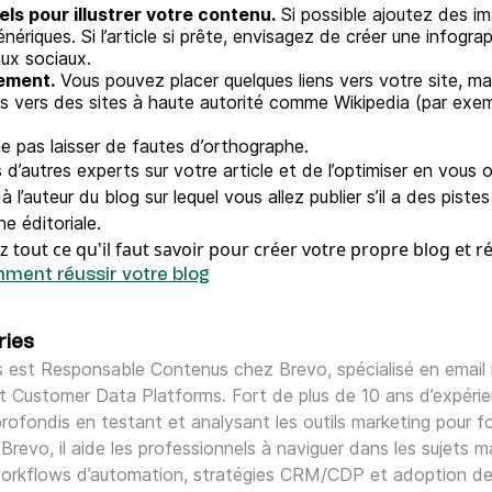
els pour illustrer votre contenu.
Si possible ajoutez des i
nériques. Si l’article si prête, envisagez de créer une infogr
aux sociaux.
sement.
Vous pouvez placer quelques liens vers votre site, ma
ens vers des sites à haute autorité comme Wikipedia (par exe
e pas laisser de fautes d’orthographe.
is d’autres experts sur votre article et de l’optimiser en vous 
uteur du blog sur lequel vous allez publier s’il a des pistes 
ne éditoriale.
 tout ce qu'il faut savoir pour créer votre propre blog et réd
mment réussir votre blog
ries
 est Responsable Contenus chez Brevo, spécialisé en email 
Customer Data Platforms. Fort de plus de 10 ans d’expérienc
rofondis en testant et analysant les outils marketing pour fo
Brevo, il aide les professionnels à naviguer dans les sujets 
, workflows d’automation, stratégies CRM/CDP et adoption de l