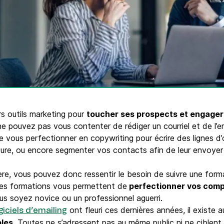
Téléphone
ques
c.
urs outils marketing pour
toucher ses prospects et engager 
ne pouvez pas vous contenter de rédiger un courriel et de l’e
e vous perfectionner en copywriting pour écrire des lignes d’
ure, ou encore segmenter vos contacts afin de leur envoyer
ère, vous pouvez donc ressentir le besoin de suivre une form
 ces formations vous permettent de
perfectionner vos comp
ous soyez novice ou un professionnel aguerri.
ont fleuri ces dernières années, il existe 
giciels d’emailing
les.
Toutes ne s’adressent pas au même public ni ne ciblent 