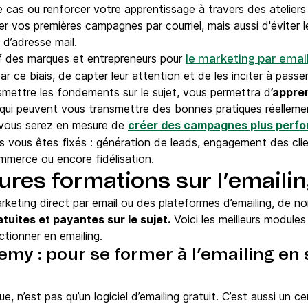
 cas ou renforcer votre apprentissage à travers des ateliers 
r vos premières campagnes par courriel, mais aussi d'éviter 
 d’adresse mail.
 vif des marques et entrepreneurs pour
le marketing par email
par ce biais, de capter leur attention et de les inciter à passe
smettre les fondements sur le sujet, vous permettra d
’appre
 qui peuvent vous transmettre des bonnes pratiques réelleme
 vous serez en mesure de
créer des campagnes plus perf
s vous êtes fixés : génération de leads, engagement des cli
merce ou encore fidélisation.
ures formations sur l’emaili
keting direct par email ou des plateformes d’emailing, de n
tuites et payantes sur le sujet.
Voici les meilleurs modules
ectionner en emailing.
emy : pour se former à l’emailing en
 n’est pas qu’un logiciel d’emailing gratuit. C’est aussi un c