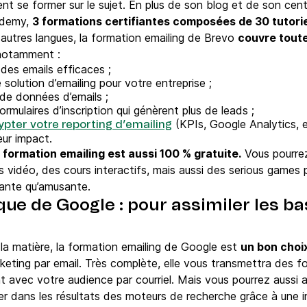
nt se former sur le sujet. En plus de son blog et de son cen
ademy,
3 formations certifiantes composées de 30 tutorie
 autres langues, la formation emailing de Brevo
couvre toute
notamment :
 des emails efficaces ;
 solution d’emailing pour votre entreprise ;
de données d’emails ;
rmulaires d’inscription qui génèrent plus de leads ;
(KPIs, Google Analytics, e
pter votre reporting d’emailing
eur impact.
 formation emailing est aussi 100 % gratuite.
Vous pourrez
s vidéo, des cours interactifs, mais aussi des serious games
ssante qu’amusante.
ique de Google : pour assimiler les 
la matière, la formation emailing de Google est
un bon choix
rketing par email. Très complète, elle vous transmettra des f
 avec votre audience par courriel. Mais vous pourrez aussi 
er dans les résultats des moteurs de recherche grâce à une 