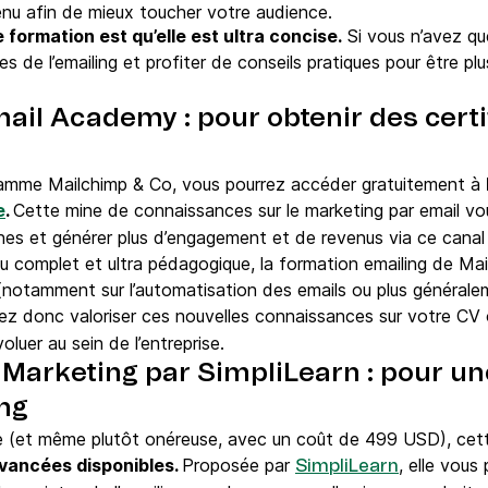
enu afin de mieux toucher votre audience.
 formation est qu’elle est ultra concise.
Si vous n’avez qu
es de l’emailing et profiter de conseils pratiques pour être p
ail Academy : pour obtenir des certi
amme Mailchimp & Co, vous pourrez accéder gratuitement à
e
.
Cette mine de connaissances sur le marketing par email vo
s et générer plus d’engagement et de revenus via ce canal
u complet et ultra pédagogique, la formation emailing de Ma
notamment sur l’automatisation des emails ou plus généralem
rez donc valoriser ces nouvelles connaissances sur votre CV o
luer au sein de l’entreprise.
 Marketing par SimpliLearn : pour u
ng
ite (et même plutôt onéreuse, avec un coût de 499 USD), cet
avancées disponibles.
Proposée par
, elle vous
SimpliLearn