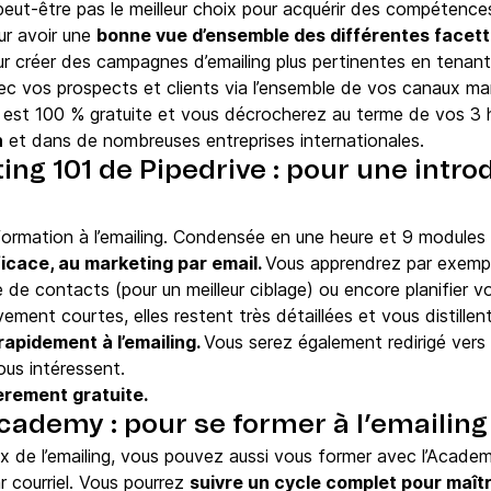
peut-être pas le meilleur choix pour acquérir des compétences 
ur avoir une
bonne vue d’ensemble des différentes facet
r créer des campagnes d’emailing plus pertinentes en tenan
ec vos prospects et clients via l’ensemble de vos canaux ma
 est 100 % gratuite et vous décrocherez au terme de vos 3
n
et dans de nombreuses entreprises internationales.
ing 101 de Pipedrive : pour une intro
 formation à l’emailing. Condensée en une heure et 9 modules 
ficace, au marketing par email.
Vous apprendrez par exempl
 de contacts (pour un meilleur ciblage) ou encore planifier 
ement courtes, elles restent très détaillées et vous distillen
rapidement à l’emailing.
Vous serez également redirigé vers
vous intéressent.
èrement gratuite.
ademy : pour se former à l’emailing
 de l’emailing, vous pouvez aussi vous former avec l’Academ
r courriel. Vous pourrez
suivre un cycle complet pour maît