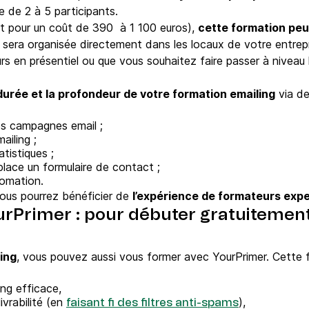
e de 2 à 5 participants.
et pour un coût de 390 à 1 100 euros),
cette formation peu
et sera organisée directement dans les locaux de votre entre
urs en présentiel ou que vous souhaitez faire passer à niveau
 durée et la profondeur de votre formation emailing
via de
es campagnes email ;
ailing ;
tistiques ;
place un formulaire de contact ;
tomation.
vous pourrez bénéficier de
l’expérience de formateurs exp
urPrimer : pour débuter gratuitemen
ing
, vous pouvez aussi vous former avec YourPrimer. Cette 
ing efficace,
ivrabilité (en
),
faisant fi des filtres anti-spams