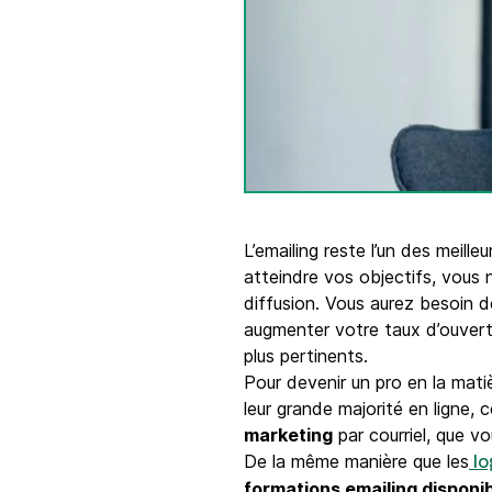
Intégrations
Connectez Brevo à plus de 150 outils numéri
comme Shopify, WordPress, Stripe, Zapier, et
L’emailing reste l’un des meille
atteindre vos objectifs, vous 
diffusion. Vous aurez besoin d
augmenter votre taux d’ouvert
plus pertinents.
Pour devenir un pro en la mati
leur grande majorité en ligne,
marketing
par courriel, que v
De la même manière que les
lo
formations emailing disponib