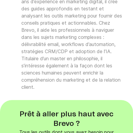
trafic qualifié vers votre site et booster
ans d’expérience en marketing digital, il crée
vos conversions
des guides approfondis en testant et
. En suivant les bonnes
pratiques et en analysant régulièrement
analysant les outils marketing pour fournir des
vos performances, vous pourrez optimiser
conseils pratiques et actionnables. Chez
votre approche et maximiser votre retour
Brevo, il aide les professionnels à naviguer
sur investissement. N’hésitez pas à
dans les sujets marketing complexes :
expérimenter différentes techniques et à
délivrabilité email, workflows d’automation,
adapter votre stratégie en fonction des
stratégies CRM/CDP et adoption de l’IA.
résultats obtenus.
Titulaire d’un master en philosophie, il
s’intéresse également à la façon dont les
sciences humaines peuvent enrichir la
compréhension du marketing et de la relation
client.
Prêt à aller plus haut avec
Brevo ?
Tous les outils dont vous avez besoin pour