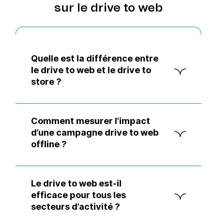
sur le drive to web
Quelle est la différence entre
le drive to web et le drive to
store ?
Le drive to web vise à diriger les
consommateurs vers un site internet,
tandis que le drive to store a pour objectif
Comment mesurer l’impact
de les faire venir en magasin physique. Les
d’une campagne drive to web
deux stratégies peuvent être
offline ?
complémentaires dans une approche
Pour mesurer l’impact d’une campagne
omnicanale.
offline, vous pouvez utiliser des techniques
comme :
Le drive to web est-il
Des URLs raccourcies spécifiques à
efficace pour tous les
chaque support
secteurs d’activité ?
Des codes promotionnels uniques