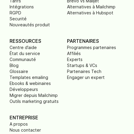
Tarifs
Brevo vs Mailjet
Intégrations
Alternatives à Mailchimp
RGPD
Alternatives à Hubspot
Securité
Nouveautés produit
RESSOURCES
PARTENAIRES
Centre d’aide
Programmes partenaires
État du service
Affiliés
Communauté
Experts
Blog
Startups & VCs
Glossaire
Partenaires Tech
Templates emailing
Engager un expert
Ebooks & webinaires
Développeurs
Migrer depuis Mailchimp
Outils marketing gratuits
ENTREPRISE
A propos
Nous contacter