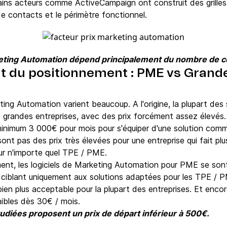
ins acteurs comme ActiveCampaign ont construit des grilles ta
de contacts et le périmètre fonctionnel.
rketing Automation dépend principalement du nombre de c
t du positionnement : PME vs Grande
eting Automation varient beaucoup. A l'origine, la plupart des
 grandes entreprises, avec des prix forcément assez élevés
u minimum 3 000€ pour mois pour s'équiper d'une solution c
nt pas des prix très élevées pour une entreprise qui fait plus
our n'importe quel TPE / PME.
nt, les logiciels de Marketing Automation pour PME se sont 
 ciblant uniquement aux solutions adaptées pour les TPE / P
n plus acceptable pour la plupart des entreprises. Et encor
ibles dès 30€ / mois.
udiées proposent un prix de départ inférieur à 500€.