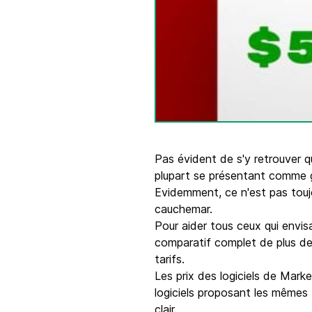
Intégrations
Connectez Brevo à plus de 150 outils numéri
comme Shopify, WordPress, Stripe, Zapier, et
Pas évident de s'y retrouver q
plupart se présentant comme gén
Evidemment, ce n'est pas toujo
cauchemar.
Pour aider tous ceux qui envis
comparatif complet de plus de 
tarifs.
Les prix des logiciels de Mark
logiciels proposant les mêmes 
clair.