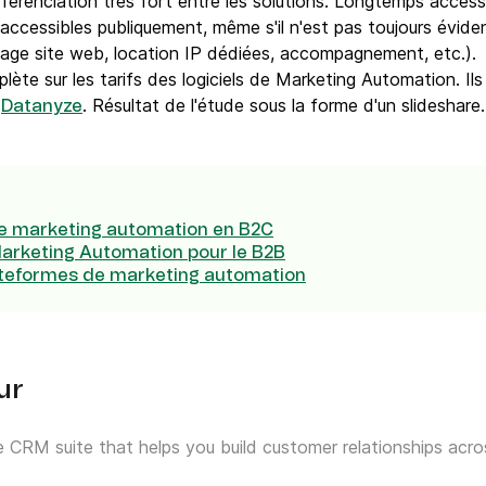
fférenciation très fort entre les solutions. Longtemps access
 accessibles publiquement, même s'il n'est pas toujours éviden
aggage site web, location IP dédiées, accompagnement, etc.).
lète sur les tarifs des logiciels de Marketing Automation. Il
n
. Résultat de l'étude sous la forme d'un slideshare.
Datanyze
 le marketing automation en B2C
Marketing Automation pour le B2B
ateformes de marketing automation
ur
ne CRM suite that helps you build customer relationships ac