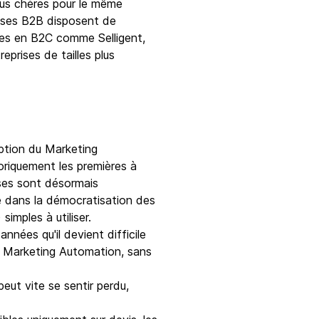
lus chères pour le même
rises B2B disposent de
ées en B2C comme Selligent,
prises de tailles plus
ption du Marketing
oriquement les premières à
ises sont désormais
de dans la démocratisation des
imples à utiliser.
nées qu'il devient difficile
de Marketing Automation, sans
ut vite se sentir perdu,