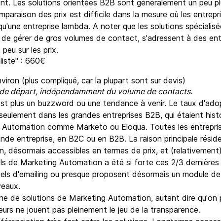
ment. Les solutions orientées B2B sont généralement un peu p
paraison des prix est difficile dans la mesure où les entrep
'une entreprise lambda. A noter que les solutions spécialis
 de gérer de gros volumes de contact, s'adressent à des entre
eu sur les prix.
liste" : 660€
iron (plus compliqué, car la plupart sont sur devis)
rix de départ, indépendamment du volume de contacts.
st plus un buzzword ou une tendance à venir. Le taux d'ado
eulement dans les grandes entreprises B2B, qui étaient hist
ing Automation comme Marketo ou Eloqua. Toutes les entrepr
nde entreprise, en B2C ou en B2B. La raison principale rési
, désormais accessibles en termes de prix, et (relativement) s
ls de Marketing Automation a été si forte ces 2/3 dernières an
iciels d'emailing ou presque proposent désormais un module 
veaux.
e de solutions de Marketing Automation, autant dire qu'on pe
eurs ne jouent pas pleinement le jeu de la transparence.