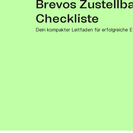
Brevos Zustellba
Integrationen
Verbinde Brevo mit 150+ digitalen Tools wie
Shopify, WordPress, Stripe, Zapier und mehr.
Checkliste
Dein kompakter Leitfaden für erfolgreiche E-