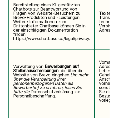
Bereitstellung eines KI-gestützten
Chatbots zur Beantwortung von
Fragen von Website-Besuchern zu
Texteing
Brevo-Produkten und -Leistungen.
Transkrip
Weitere Informationen zum
technisc
Drittanbieter
Chatbase
können Sie
in
Verbindun
der einschlägigen Dokumentation
Adresse, 
finden:
https://www.chatbase.co/legal/privacy
.
Vorname,
Verwaltung von
Bewerbungen auf
Adresse,
Stellenausschreibungen
, die über die
Lebenslau
Website von Brevo eingehen.
Um mehr
Gehaltse
über die Verarbeitung Ihrer
Anschreib
personenbezogenen Daten als
vorhanden
Bewerber(in) zu erfahren, lesen Sie
sonstigen
bitte die
Datenschutzerklärung zur
Sie direkt 
Personalbeschaffung.
Bezug au
vorlegen.