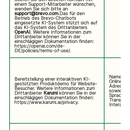
einem Support-Mitarbeiter wünschen,
wenden Sie sich bitte an
support@brevo.com
.Das für den
Betrieb des Brevo-Chatbots
eingesetzte KI-System stützt sich auf
das KI-System des Drittanbieters
OpenAI
. Weitere Informationen zum
Drittanbieter können Sie in der
einschlägigen Dokumentation finden:
https://openai.com/de-
DE/policies/terms-of-use/
.
Name, E-
Bereitstellung einer interaktiven KI-
Online-Ke
gestützten Produktdemo für Website-
Adresse)
Besucher. Weitere Informationen zum
sowie Te
Drittanbieter
Karumi
können Sie in der
Sprachei
einschlägigen Dokumentation finden:
Transkrip
https://www.karumi.ai/privacy
.
Interaktio