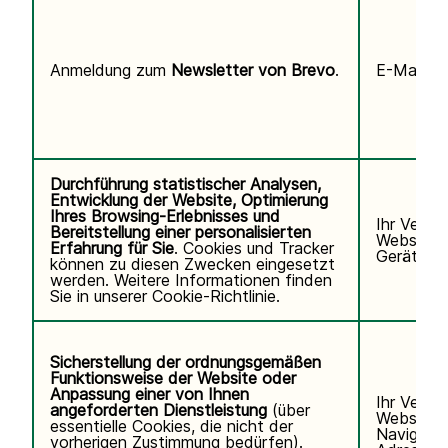
Anmeldung zum
Newsletter von Brevo
.
E-Mail-Ad
Durchführung statistischer Analysen,
Entwicklung der Website, Optimierung
Ihres Browsing-Erlebnisses und
Ihr Verha
Bereitstellung einer personalisierten
Website, 
Erfahrung für Sie
. Cookies und Tracker
Gerät/Bro
können zu diesen Zwecken eingesetzt
werden. Weitere Informationen finden
Sie in unserer
Cookie-Richtlinie.
Sicherstellung der ordnungsgemäßen
Funktionsweise der Website oder
Anpassung einer von Ihnen
Ihr Verha
angeforderten Dienstleistung
(über
Website u
essentielle Cookies, die nicht der
Navigatio
vorherigen Zustimmung bedürfen).