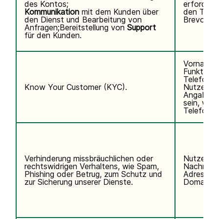
des Kontos;
erforderli
Kommunikation
mit dem Kunden über
den Telef
den Dienst und Bearbeitung von
Brevo abo
Anfragen;Bereitstellung von
Support
für den Kunden.
Vorname,
Funktion,
Telefonn
Know Your Customer (KYC).
Nutzerken
Angaben k
sein, wen
Telefondi
Verhinderung missbräuchlichen oder
Nutzerda
rechtswidrigen Verhaltens, wie Spam,
Nachname,
Phishing oder Betrug, zum Schutz und
Adresse, 
zur Sicherung unserer Dienste.
Domain de