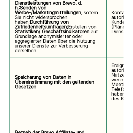
Dienstleistungen von Brevo, d.
h.:
Senden von
Werbe-/Marketingmitteilungen
, sofern
Kontaktd
Sie nicht widersprochen
autorisier
haben;
Durchführung von
Kundennu
Zufriedenheitsumfragen;
Erstellen von
(Pläne, V
Statistiken/ Geschäftsindikatoren
auf
Diensteda
Grundlage anonymisierter oder
aggregierter Daten über die Nutzung
unserer Dienste zur Verbesserung
derselben.
Ereignisp
autorisier
Nutzers.V
Speicherung von Daten in
wenn Sie
Übereinstimmung mit den geltenden
Meetings
Gesetzen
Telefonse
haben. K
des Kund
Betrieb der Brevo Affiliate- und