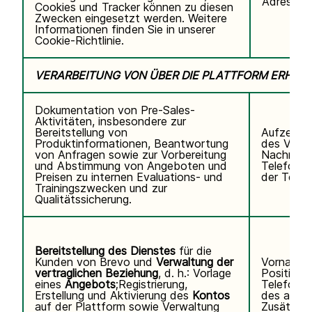
Adresse,
Cookies und Tracker können zu diesen
Zwecken eingesetzt werden. Weitere
Informationen finden Sie in unserer
Cookie-Richtlinie.
VERARBEITUNG VON ÜBER DIE PLATTFORM ERHO
Dokumentation von Pre-Sales-
Aktivitäten, insbesondere zur
Bereitstellung von
Aufzeichn
Produktinformationen, Beantwortung
des Video
von Anfragen sowie zur Vorbereitung
Nachname
und Abstimmung von Angeboten und
Telefonn
Preisen zu internen Evaluations- und
der Teiln
Trainingszwecken und zur
Qualitätssicherung.
Bereitstellung des Dienstes
für die
Kunden von Brevo und
Verwaltung der
Vorname,
vertraglichen Beziehung
, d. h.: Vorlage
Position,
eines
Angebots
;Registrierung,
Telefonn
Erstellung und Aktivierung des
Kontos
des autor
auf der Plattform sowie Verwaltung
Zusätzli