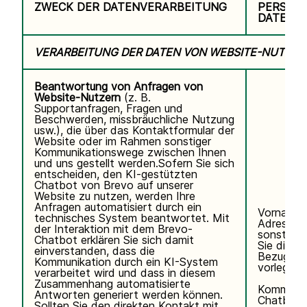
ZWECK DER DATENVERARBEITUNG
PERSON
DATEN
VERARBEITUNG DER DATEN VON WEBSITE-NUTZER
Beantwortung von Anfragen von
Website-Nutzern
(z. B.
Supportanfragen, Fragen und
Beschwerden, missbräuchliche Nutzung
usw.), die über das Kontaktformular der
Website oder im Rahmen sonstiger
Kommunikationswege zwischen Ihnen
und uns gestellt werden.Sofern Sie sich
entscheiden, den KI-gestützten
Chatbot von Brevo auf unserer
Website zu nutzen, werden Ihre
Anfragen automatisiert durch ein
Vorname,
technisches System beantwortet. Mit
Adresse, 
der Interaktion mit dem Brevo-
sonstigen
Chatbot erklären Sie sich damit
Sie direkt 
einverstanden, dass die
Bezug auf
Kommunikation durch ein KI-System
vorlegen.
verarbeitet wird und dass in diesem
Zusammenhang automatisierte
Kommunik
Antworten generiert werden können.
Chatbot.
Sollten Sie den direkten Kontakt mit