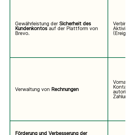
Gewährleistung der
Sicherheit des
Verbindun
Kundenkontos
auf der Plattform von
Aktivitäts
Brevo.
(Ereigniss
Vorname,
Kontaktd
Verwaltung von
Rechnungen
autorisier
Zahlungsi
Förderung und Verbesserung der