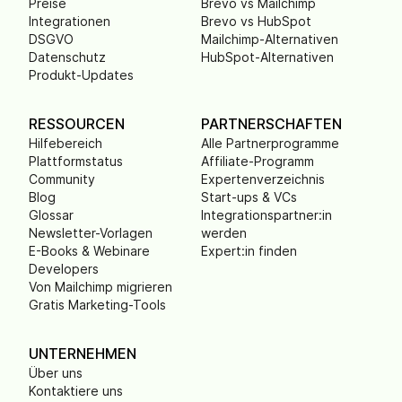
Preise
Brevo vs Mailchimp
Integrationen
Brevo vs HubSpot
DSGVO
Mailchimp-Alternativen
Datenschutz
HubSpot-Alternativen
Produkt-Updates
RESSOURCEN
PARTNERSCHAFTEN
Hilfebereich
Alle Partnerprogramme
Plattformstatus
Affiliate-Programm
Community
Expertenverzeichnis
Blog
Start-ups & VCs
Glossar
Integrationspartner:in
Newsletter-Vorlagen
werden
E-Books & Webinare
Expert:in finden
Developers
Von Mailchimp migrieren
Gratis Marketing-Tools
UNTERNEHMEN
Über uns
Kontaktiere uns