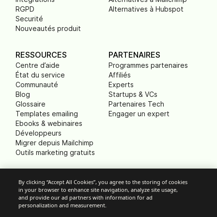
RGPD
Alternatives à Hubspot
Securité
Nouveautés produit
RESSOURCES
PARTENAIRES
Centre d’aide
Programmes partenaires
État du service
Affiliés
Communauté
Experts
Blog
Startups & VCs
Glossaire
Partenaires Tech
Templates emailing
Engager un expert
Ebooks & webinaires
Développeurs
Migrer depuis Mailchimp
Outils marketing gratuits
ENTREPRISE
By clicking “Accept All Cookies”, you agree to the storing of cookies
A propos
in your browser to enhance site navigation, analyze site usage,
and provide our ad partners with information for ad
Nous contacter
personalization and measurement.
Equipe de direction