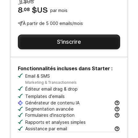
9 $US
8
,08
$US
par mois
À partir de 5 000 emails/mois
S'inscrire
Fonctionnalités incluses dans Starter :
Email & SMS
Marketing & Transactionnels
Éditeur email drag & drop
Templates d'emails
Générateur de contenu IA
Rédigez vos objets et contenus d’email, ajustez l
Segmentation avancée
Recherchez, sauvegardez et gérez vos contacts 
Formulaires d'inscription
Créez des formulaires à votre image pour générer
Rapports et analyses simples
Assistance par email
Obtenez de l’aide par email auprès de notre équi