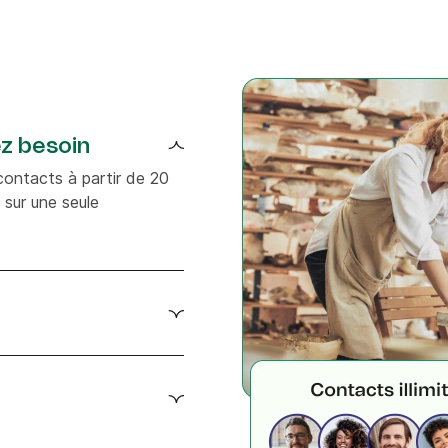
z besoin
contacts à partir de 20
 sur une seule
tous nos plans, y-compris
r les utilisateurs
o est certifié
CPA.