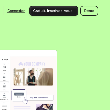
Connexion
Gratuit. Inscrivez-vous !
Démo
Ecosystème
Support
Intégrations
Centre d'aide
Nouveautés produits
Nous contacter
Communauté
Documentation API
Événements
Partenaires
Engager un expert