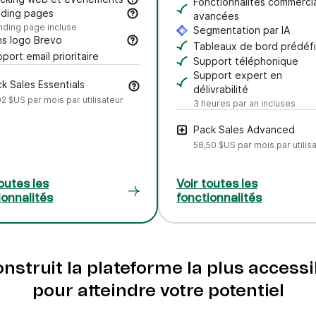
voyez automatiquement des email au moment où chaque conta
Attribuez automatiquem
Fonctionnalités commerci
ustez le ton et bien plus encore
ivez les comportements sur votre site et personnalisez de
nding pages
avancées
tacts grâce à des filtres comme les données démographique
éez des pages de campagne autonomes sans développeur.
anding page incluse
Boostez vos ventes ave
Segmentation par IA
générer des leads et enrichir votre liste. Déclenchez autom
s logo Brevo
Laissez Aura AI vous p
Tableaux de bord prédéfi
irez le logo "Envoyé par Brevo" du bas de vos emails.
port email prioritaire
Support téléphonique
e équipe service client. Assistance disponible en 6 langues.
Parlez directement à n
Support expert en
k Sales Essentials
délivrabilité
92 $US
par mois par utilisateur
Collaborez avec un expe
3 heures par an incluses
Pack Sales Advanced
58,50 $US
par mois par utilis
outes les
Voir toutes les
ionnalités
fonctionnalités
struit la plateforme la plus accessib
pour atteindre votre potentiel