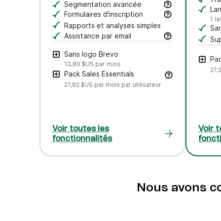
En
Rédigez vos objets et contenus d’email, aj
Segmentation avancée
Su
La
Recherchez, sauvegardez et gérez vos con
Formulaires d'inscription
Cr
1 l
Créez des formulaires à votre image pour 
Rapports et analyses simples
San
Assistance par email
Ret
Sup
Obtenez de l’aide par email auprès de notr
Sans logo Brevo
Pac
10,80 $US
par mois
27,
Pack Sales Essentials
27,92 $US
par mois par utilisateur
Voir toutes les
Voir t
fonctionnalités
fonct
Nous avons con