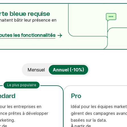
rte bleue requise
uhaitent bâtir leur présence en
toutes les fonctionnalités
Mensuel
Annuel (-10%)
Le plus populaire
ndard
Pro
pour les entreprises en
Idéal pour les équipes market
ance prêtes à développer
gèrent des campagnes avan
arketing.
basées sur la data.
r de
À partir de