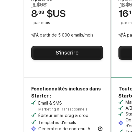
9 $US
18 $
8
$US
16
,08
,
par mois
par m
À partir de 5 000 emails/mois
À pa
S'inscrire
Fonctionnalités incluses dans
Toute
Starter :
Starte
Ma
Email & SMS
Cr
A/B
Marketing & Transactionnels
Tes
Sta
Éditeur email drag & drop
He
Opt
Templates d'emails
d’e
Générateur de contenu IA
Tr