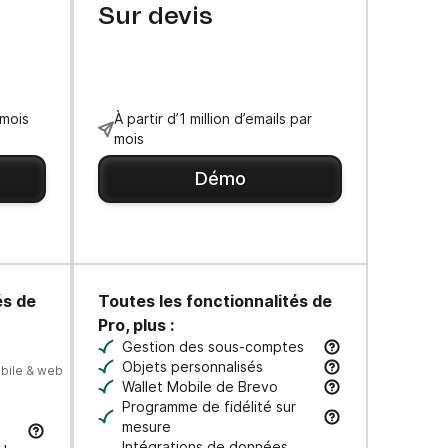
Sur devis
/mois
À partir d’1 million d’emails par
mois
Démo
és de
Toutes les fonctionnalités de
Pro, plus :
Gestion des sous-comptes
 vos utilisateurs aux moments clés de leur parcours.
Gérez plusieurs marques ou entités commer
Objets personnalisés
bile & web
liorer les taux d'ouverture et de clics.
Importez toutes vos données uniques (dates
Wallet Mobile de Brevo
 d’appareil.
Dématérialisez cartes de fidélité, bons, bil
Programme de fidélité sur
mesure
Intégrations de données