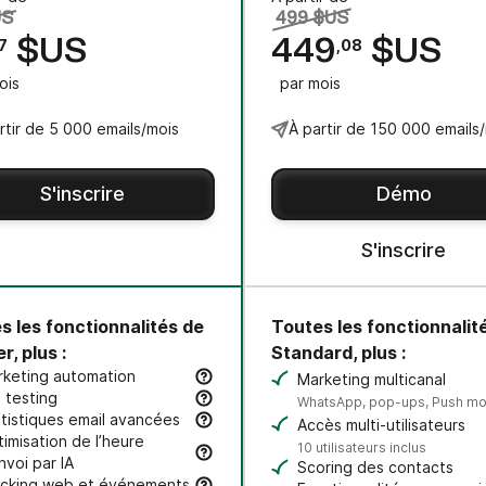
US
499 $US
$US
449
$US
17
,08
ois
par mois
rtir de 5 000 emails/mois
À partir de 150 000 emails
S'inscrire
Démo
S'inscrire
s les fonctionnalités de
Toutes les fonctionnalit
r, plus :
Standard, plus :
rketing automation
Marketing multicanal
éez des workflows automatisés et multi-étapes pour engager
 testing
WhatsApp, pop-ups, Push mo
tez les lignes d'objet ou des variantes de contenu afin d'amé
tistiques email avancées
Accès multi-utilisateurs
atmaps de clics, données géographiques & analyses par type
imisation de l’heure
10 utilisateurs inclus
nvoi par IA
Scoring des contacts
acking web et événements