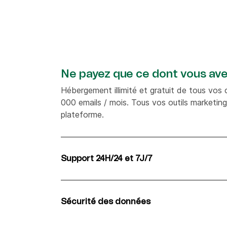
Ne payez que ce dont vous ave
Hébergement illimité et gratuit de tous vos 
000 emails / mois. Tous vos outils marketing
plateforme.
Support 24H/24 et 7J/7
Suppport client en français disponible pour 
l'offre gratuite. Chargé de compte dédiés pou
Enterprise.
Sécurité des données
Gérez vos données en toute confiance. Brev
ISO27001:2013, conforme au RGPD et au C