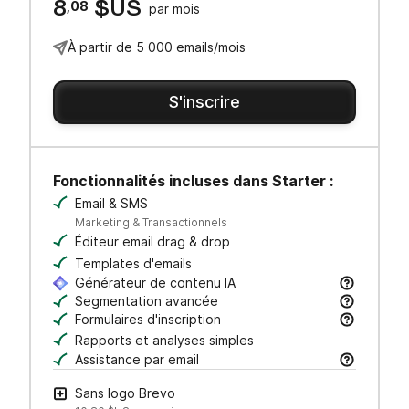
8
,08
$US
par mois
À partir de 5 000 emails/mois
S'inscrire
Fonctionnalités incluses dans Starter :
Email & SMS
Marketing & Transactionnels
Éditeur email drag & drop
Templates d'emails
Générateur de contenu IA
Rédigez vos objets et contenus d’email, ajustez l
Segmentation avancée
Recherchez, sauvegardez et gérez vos contacts 
Formulaires d'inscription
Créez des formulaires à votre image pour générer
Rapports et analyses simples
Assistance par email
Obtenez de l’aide par email auprès de notre équi
Sans logo Brevo