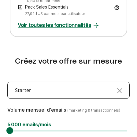
10,80 $US
par mois
Pack Sales Essentials
27,92 $US
par mois par utilisateur
Voir toutes les fonctionnalités
Créez votre offre sur mesure
Starter
(marketing & transactionnels)
Volume mensuel d'emails
(marketing & transactionnels)
5 000 emails/mois