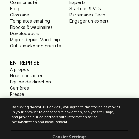
Communauté
Experts
Blog
Startups & VCs
Glossaire
Partenaires Tech
Templates emailing
Engager un expert
Ebooks & webinaires
Développeurs
Migrer depuis Mailchimp
Outils marketing gratuits
ENTREPRISE
A propos
Nous contacter
Equipe de direction
Carrières
Presse
B Corp
Empreinte carbone
By clicking “Accept All Cookies”, you agree to the storing of cookies
in your browser to enhance site navigation, analyze site usage,
ONG
and provide our ad partners with information for ad
personalization and measurement.
Cookies Settings