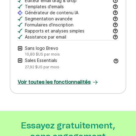
Campagnes e-mail & SMS et messages transacti
Éditeur email drag & drop
Créez des e-mails pro en un clin d’œil — glissez
Templates d'emails
Modèles responsive par secteur & cas d’usage 
Générateur de contenu IA
Rédigez vos objets et contenus d’email, ajustez l
Segmentation avancée
Recherchez, sauvegardez et gérez vos contacts 
Formulaires d'inscription
Créez des formulaires à votre image pour générer
Rapports et analyses simples
Mesurez les performances des campagnes via ouv
Assistance par email
Obtenez de l’aide par email auprès de notre équi
Sans logo Brevo
10,80 $US
par mois
Sales Essentials
27,92 $US
par mois
Voir toutes les fonctionnalités
Essayez gratuitement,