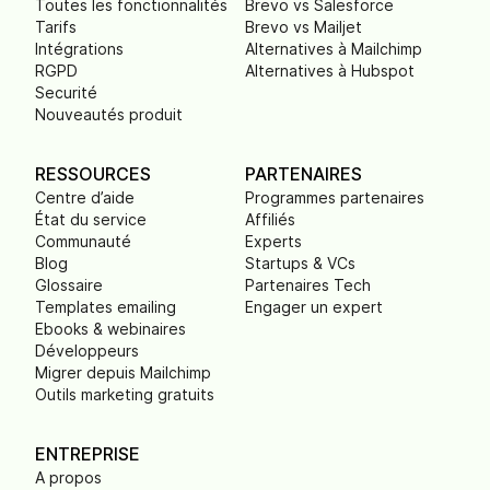
Toutes les fonctionnalités
Brevo vs Salesforce
Tarifs
Brevo vs Mailjet
Intégrations
Alternatives à Mailchimp
RGPD
Alternatives à Hubspot
Securité
Nouveautés produit
RESSOURCES
PARTENAIRES
Centre d’aide
Programmes partenaires
État du service
Affiliés
Communauté
Experts
Blog
Startups & VCs
Glossaire
Partenaires Tech
Templates emailing
Engager un expert
Ebooks & webinaires
Développeurs
Migrer depuis Mailchimp
Outils marketing gratuits
ENTREPRISE
A propos