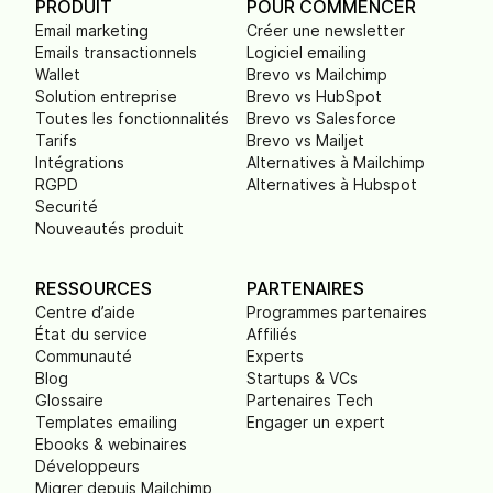
PRODUIT
POUR COMMENCER
Email marketing
Créer une newsletter
Emails transactionnels
Logiciel emailing
Wallet
Brevo vs Mailchimp
Solution entreprise
Brevo vs HubSpot
Toutes les fonctionnalités
Brevo vs Salesforce
Tarifs
Brevo vs Mailjet
Intégrations
Alternatives à Mailchimp
RGPD
Alternatives à Hubspot
Securité
Nouveautés produit
RESSOURCES
PARTENAIRES
Centre d’aide
Programmes partenaires
État du service
Affiliés
Communauté
Experts
Blog
Startups & VCs
Glossaire
Partenaires Tech
Templates emailing
Engager un expert
Ebooks & webinaires
Développeurs
Migrer depuis Mailchimp