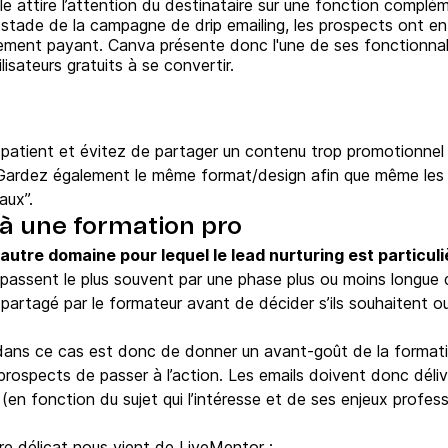
le attire l’attention du destinataire sur une fonction complé
 stade de la campagne de drip emailing, les prospects ont e
ement payant. Canva présente donc l'une de ses fonctionnal
ilisateurs gratuits à se convertir.
patient et évitez de partager un contenu trop promotionnel 
 Gardez également le même format/design afin que même les
aux”.
n à une formation pro
 autre domaine pour lequel le lead nurturing est particu
 passent le plus souvent par une phase plus ou moins longue d
artagé par le formateur avant de décider s’ils souhaitent oui
g dans ce cas est donc de donner un avant-goût de la format
prospects de passer à l’action. Les emails doivent donc déliv
 (en fonction du sujet qui l’intéresse et de ses enjeux profess
re délicat nous vient de LiveMentor :