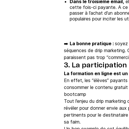
Dans le troisième émail,
el
cette fois-ci payante. A ce
passer à l’achat d’un abonn
populaires pour inciter les ut
➡️
La bonne pratique :
soyez 
séquences de drip marketing.
paraissent pas trop “commerci
3. La participatio
La formation en ligne est un
En effet, les “élèves” payants
consommer le contenu gratuit p
bootcamp
Tout l’enjeu du drip marketin
révéler pour donner envie aux 
pertinents pour le destinataire
sa faim.
Un bon exemple de cet équilib