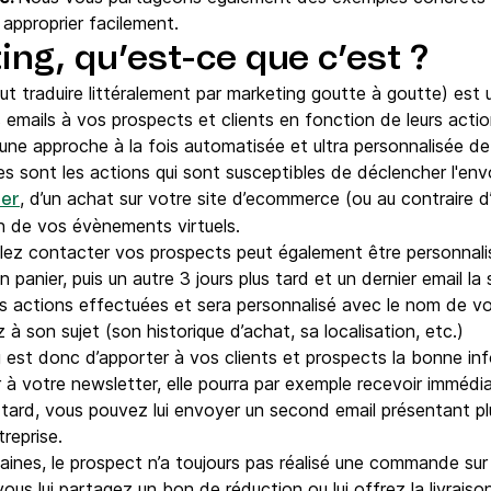
 approprier facilement.
ing, qu’est-ce que c’est ?
eut traduire littéralement par marketing goutte à goutte) est 
mails à vos prospects et clients en fonction de leurs acti
’une approche à la fois automatisée et ultra personnalisée d
les sont les actions qui sont susceptibles de déclencher l'envoi
, d’un achat sur votre site d’ecommerce (ou au contraire 
ter
’un de vos évènements virtuels.
allez contacter vos prospects peut également être personnal
 panier, puis un autre 3 jours plus tard et un dernier email l
des actions effectuées et sera personnalisé avec le nom de v
à son sujet (son historique d’achat, sa localisation, etc.)
ng est donc d’apporter à vos clients et prospects la bonne i
r à votre newsletter, elle pourra par exemple recevoir immé
 tard, vous pouvez lui envoyer un second email présentant plu
treprise.
aines, le prospect n’a toujours pas réalisé une commande sur 
ous lui partagez un bon de réduction ou lui offrez la livraiso