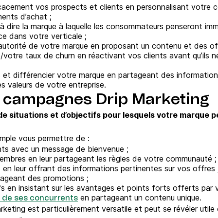
fficacement vos prospects et clients en personnalisant votre
ents d’achat ;
 à dire la marque à laquelle les consommateurs penseront imm
ce dans votre verticale ;
 l’autorité de votre marque en proposant un contenu et des o
s/votre taux de churn en réactivant vos clients avant qu’ils n
et différencier votre marque en partageant des informations
les valeurs de votre entreprise.
 campagnes Drip Marketing
 de situations et d’objectifs pour lesquels votre marque 
emple vous permettre de :
ients avec un message de bienvenue ;
mbres en leur partageant les règles de votre communauté ;
n leur offrant des informations pertinentes sur vos offres 
tageant des promotions ;
fs en insistant sur les avantages et points forts offerts par v
en partageant un contenu unique.
e de ses concurrents
arketing est particulièrement versatile et peut se révéler uti