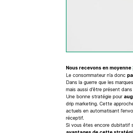
Intégrations
Connectez Brevo à plus de 150 outils numéri
comme Shopify, WordPress, Stripe, Zapier, et
Nous recevons en moyenne
Le consommateur n’a donc
pa
Dans la guerre que les marques
mais aussi d’être présent dan
Une bonne stratégie pour
aug
drip marketing. Cette approch
actuels en automatisant l’envoi 
réceptif.
Si vous êtes encore dubitatif s
avantages de cette stratégi