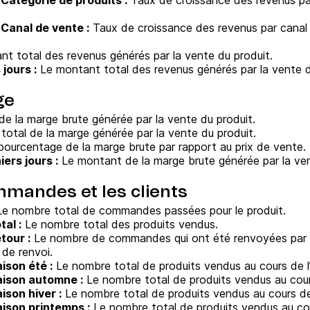
Catégorie de produits :
Taux de croissance des revenus par
Canal de vente :
Taux de croissance des revenus par canal 
t total des revenus générés par la vente du produit.
jours :
Le montant total des revenus générés par la vente 
ge
e la marge brute générée par la vente du produit.
otal de la marge générée par la vente du produit.
ourcentage de la marge brute par rapport au prix de vente.
ers jours :
Le montant de la marge brute générée par la ven
mmandes et les clients
e nombre total de commandes passées pour le produit.
al :
Le nombre total des produits vendus.
our :
Le nombre de commandes qui ont été renvoyées par les
 de renvoi.
son été :
Le nombre total de produits vendus au cours de l’
ison automne :
Le nombre total de produits vendus au cour
son hiver :
Le nombre total de produits vendus au cours de 
son printemps :
Le nombre total de produits vendus au co