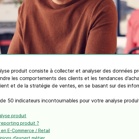
Téléphone
ques
c.
alyse produit consiste à collecter et analyser des données p
dre les comportements des clients et les tendances d’achat,
client et de la stratégie de ventes, en se basant sur des info
de 50 indicateurs incontournables pour votre analyse produi
nalyse produit
eporting produit ?
t en E-Commerce / Retail
pinions d’expert métier