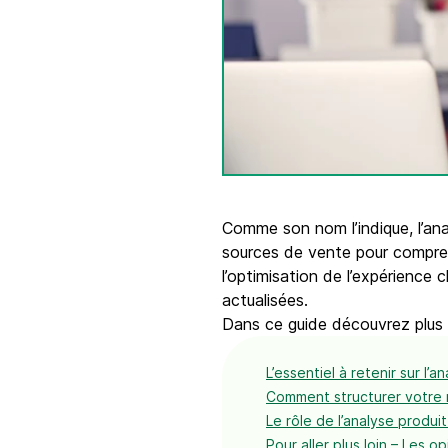
Intégrations
Connectez Brevo à plus de 150 outils numéri
comme Shopify, WordPress, Stripe, Zapier, et
Comme son nom l’indique, l’an
sources de vente pour compren
l’optimisation de l’expérience 
actualisées.
Dans ce guide découvrez plus 
L’essentiel à retenir sur l’a
Comment structurer votre r
Le rôle de l’analyse produi
Pour aller plus loin – Les o