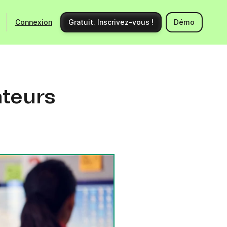
Connexion
Gratuit. Inscrivez-vous !
Démo
Ecosystème
Support
Intégrations
Centre d'aide
ateurs
Nouveautés produits
Nous contacter
Communauté
Documentation API
Événements
Partenaires
Engager un expert