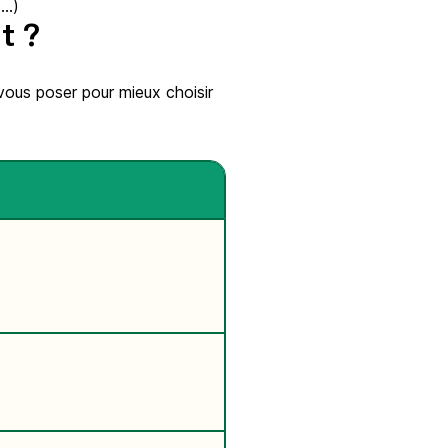
s…)
t ?
vous poser pour mieux choisir