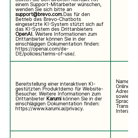
einem Support-Mitarbeiter wünschen,
wenden Sie sich bitte an
support@brevo.com
.Das für den
Betrieb des Brevo-Chatbots
eingesetzte KI-System stützt sich auf
das KI-System des Drittanbieters
OpenAI
. Weitere Informationen zum
Drittanbieter können Sie in der
einschlägigen Dokumentation finden:
https://openai.com/de-
DE/policies/terms-of-use/
.
Name, E-
Bereitstellung einer interaktiven KI-
Online-Ke
gestützten Produktdemo für Website-
Adresse)
Besucher. Weitere Informationen zum
sowie Te
Drittanbieter
Karumi
können Sie in der
Sprachei
einschlägigen Dokumentation finden:
Transkrip
https://www.karumi.ai/privacy
.
Interaktio