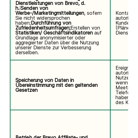
Dienstleistungen von Brevo, d.
h.:
Senden von
Werbe-/Marketingmitteilungen
, sofern
Kontaktd
Sie nicht widersprochen
autorisier
haben;
Durchführung von
Kundennu
Zufriedenheitsumfragen;
Erstellen von
(Pläne, V
Statistiken/ Geschäftsindikatoren
auf
Diensteda
Grundlage anonymisierter oder
aggregierter Daten über die Nutzung
unserer Dienste zur Verbesserung
derselben.
Ereignisp
autorisier
Nutzers.V
Speicherung von Daten in
wenn Sie
Übereinstimmung mit den geltenden
Meetings
Gesetzen
Telefonse
haben. K
des Kund
Betrieb der Brevo Affiliate- und