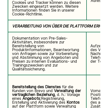
Adresse,
Cookies und Tracker können zu diesen
Zwecken eingesetzt werden. Weitere
Informationen finden Sie in unserer
Cookie-Richtlinie.
VERARBEITUNG VON ÜBER DIE PLATTFORM ERHO
Dokumentation von Pre-Sales-
Aktivitäten, insbesondere zur
Bereitstellung von
Aufzeichn
Produktinformationen, Beantwortung
des Video
von Anfragen sowie zur Vorbereitung
Nachname
und Abstimmung von Angeboten und
Telefonn
Preisen zu internen Evaluations- und
der Teiln
Trainingszwecken und zur
Qualitätssicherung.
Bereitstellung des Dienstes
für die
Kunden von Brevo und
Verwaltung der
Vorname,
vertraglichen Beziehung
, d. h.: Vorlage
Position,
eines
Angebots
;Registrierung,
Telefonn
Erstellung und Aktivierung des
Kontos
des autor
auf der Plattform sowie Verwaltung
Zusätzli