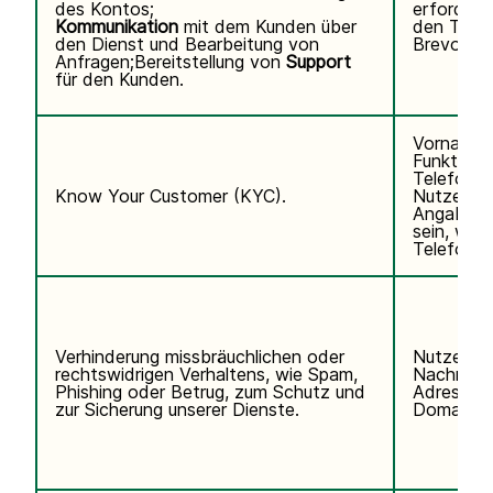
des Kontos;
erforderli
Kommunikation
mit dem Kunden über
den Telef
den Dienst und Bearbeitung von
Brevo abo
Anfragen;Bereitstellung von
Support
für den Kunden.
Vorname,
Funktion,
Telefonn
Know Your Customer (KYC).
Nutzerken
Angaben k
sein, wen
Telefondi
Verhinderung missbräuchlichen oder
Nutzerda
rechtswidrigen Verhaltens, wie Spam,
Nachname,
Phishing oder Betrug, zum Schutz und
Adresse, 
zur Sicherung unserer Dienste.
Domain de