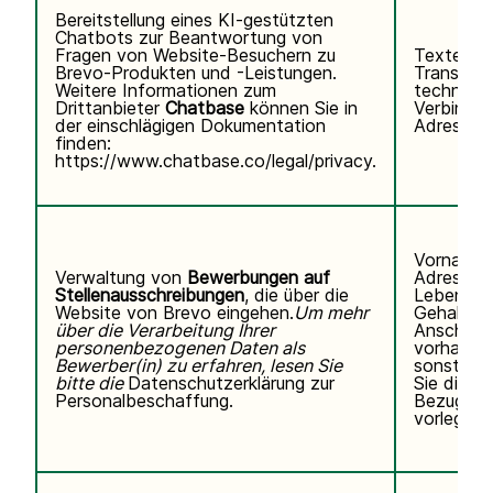
Bereitstellung eines KI-gestützten
Chatbots zur Beantwortung von
Fragen von Website-Besuchern zu
Texteing
Brevo-Produkten und -Leistungen.
Transkrip
Weitere Informationen zum
technisc
Drittanbieter
Chatbase
können Sie
in
Verbindun
der einschlägigen Dokumentation
Adresse, 
finden:
https://www.chatbase.co/legal/privacy
.
Vorname,
Verwaltung von
Bewerbungen auf
Adresse,
Stellenausschreibungen
, die über die
Lebenslau
Website von Brevo eingehen.
Um mehr
Gehaltse
über die Verarbeitung Ihrer
Anschreib
personenbezogenen Daten als
vorhanden
Bewerber(in) zu erfahren, lesen Sie
sonstigen
bitte die
Datenschutzerklärung zur
Sie direkt 
Personalbeschaffung.
Bezug au
vorlegen.