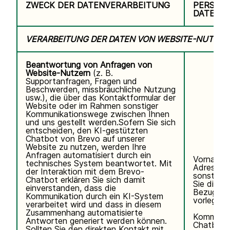
ZWECK DER DATENVERARBEITUNG
PERSON
DATEN
VERARBEITUNG DER DATEN VON WEBSITE-NUTZER
Beantwortung von Anfragen von
Website-Nutzern
(z. B.
Supportanfragen, Fragen und
Beschwerden, missbräuchliche Nutzung
usw.), die über das Kontaktformular der
Website oder im Rahmen sonstiger
Kommunikationswege zwischen Ihnen
und uns gestellt werden.Sofern Sie sich
entscheiden, den KI-gestützten
Chatbot von Brevo auf unserer
Website zu nutzen, werden Ihre
Anfragen automatisiert durch ein
Vorname,
technisches System beantwortet. Mit
Adresse, 
der Interaktion mit dem Brevo-
sonstigen
Chatbot erklären Sie sich damit
Sie direkt 
einverstanden, dass die
Bezug auf
Kommunikation durch ein KI-System
vorlegen.
verarbeitet wird und dass in diesem
Zusammenhang automatisierte
Kommunik
Antworten generiert werden können.
Chatbot.
Sollten Sie den direkten Kontakt mit