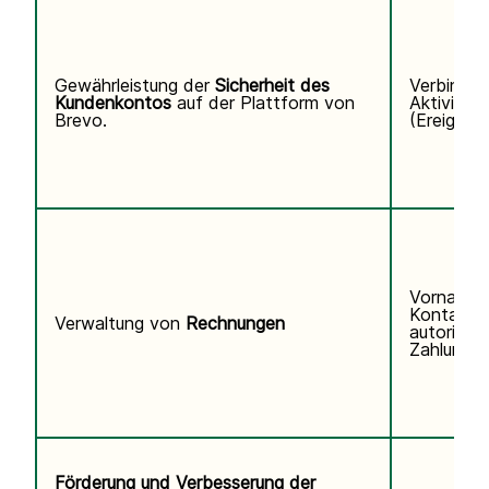
Gewährleistung der
Sicherheit des
Verbindun
Kundenkontos
auf der Plattform von
Aktivitäts
Brevo.
(Ereigniss
Vorname,
Kontaktd
Verwaltung von
Rechnungen
autorisier
Zahlungsi
Förderung und Verbesserung der