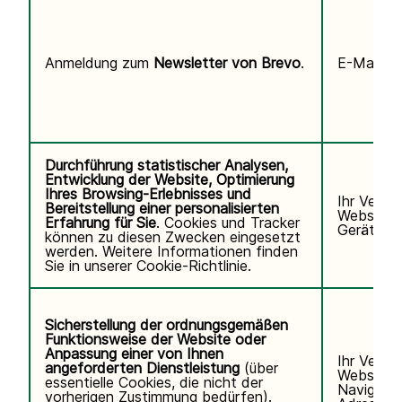
Anmeldung zum
Newsletter von Brevo
.
E-Mail-Ad
Durchführung statistischer Analysen,
Entwicklung der Website, Optimierung
Ihres Browsing-Erlebnisses und
Ihr Verha
Bereitstellung einer personalisierten
Website, 
Erfahrung für Sie
. Cookies und Tracker
Gerät/Bro
können zu diesen Zwecken eingesetzt
werden. Weitere Informationen finden
Sie in unserer
Cookie-Richtlinie.
Sicherstellung der ordnungsgemäßen
Funktionsweise der Website oder
Anpassung einer von Ihnen
Ihr Verha
angeforderten Dienstleistung
(über
Website u
essentielle Cookies, die nicht der
Navigatio
vorherigen Zustimmung bedürfen).