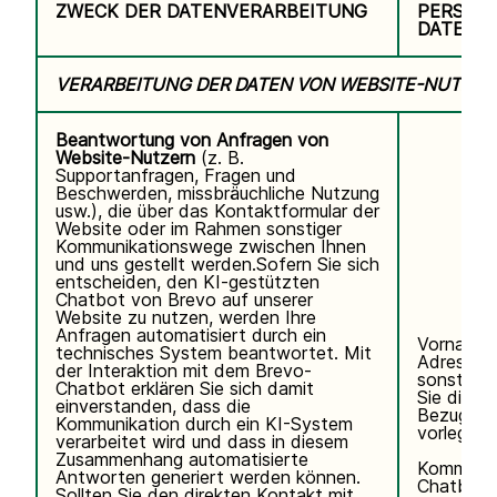
ZWECK DER DATENVERARBEITUNG
PERSON
DATEN
VERARBEITUNG DER DATEN VON WEBSITE-NUTZER
Beantwortung von Anfragen von
Website-Nutzern
(z. B.
Supportanfragen, Fragen und
Beschwerden, missbräuchliche Nutzung
usw.), die über das Kontaktformular der
Website oder im Rahmen sonstiger
Kommunikationswege zwischen Ihnen
und uns gestellt werden.Sofern Sie sich
entscheiden, den KI-gestützten
Chatbot von Brevo auf unserer
Website zu nutzen, werden Ihre
Anfragen automatisiert durch ein
Vorname,
technisches System beantwortet. Mit
Adresse, 
der Interaktion mit dem Brevo-
sonstigen
Chatbot erklären Sie sich damit
Sie direkt 
einverstanden, dass die
Bezug auf
Kommunikation durch ein KI-System
vorlegen.
verarbeitet wird und dass in diesem
Zusammenhang automatisierte
Kommunik
Antworten generiert werden können.
Chatbot.
Sollten Sie den direkten Kontakt mit