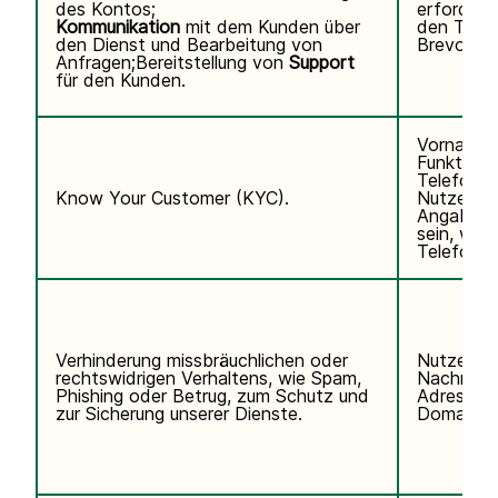
des Kontos;
erforderli
Kommunikation
mit dem Kunden über
den Telef
den Dienst und Bearbeitung von
Brevo abo
Anfragen;Bereitstellung von
Support
für den Kunden.
Vorname,
Funktion,
Telefonn
Know Your Customer (KYC).
Nutzerken
Angaben k
sein, wen
Telefondi
Verhinderung missbräuchlichen oder
Nutzerda
rechtswidrigen Verhaltens, wie Spam,
Nachname,
Phishing oder Betrug, zum Schutz und
Adresse, 
zur Sicherung unserer Dienste.
Domain de