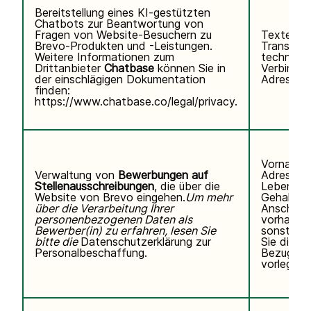
Bereitstellung eines KI-gestützten
Chatbots zur Beantwortung von
Fragen von Website-Besuchern zu
Texteing
Brevo-Produkten und -Leistungen.
Transkrip
Weitere Informationen zum
technisc
Drittanbieter
Chatbase
können Sie
in
Verbindun
der einschlägigen Dokumentation
Adresse, 
finden:
https://www.chatbase.co/legal/privacy
.
Vorname,
Verwaltung von
Bewerbungen auf
Adresse,
Stellenausschreibungen
, die über die
Lebenslau
Website von Brevo eingehen.
Um mehr
Gehaltse
über die Verarbeitung Ihrer
Anschreib
personenbezogenen Daten als
vorhanden
Bewerber(in) zu erfahren, lesen Sie
sonstigen
bitte die
Datenschutzerklärung zur
Sie direkt 
Personalbeschaffung.
Bezug au
vorlegen.