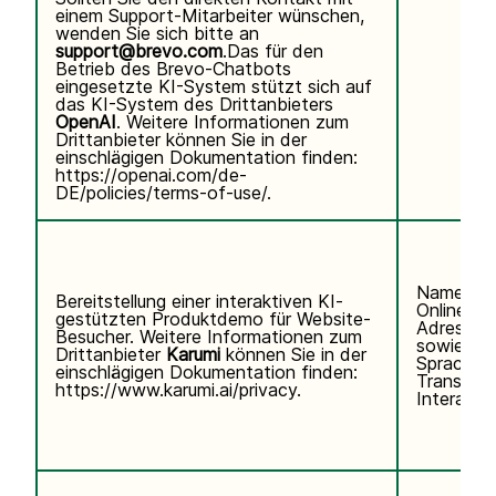
einem Support-Mitarbeiter wünschen,
wenden Sie sich bitte an
support@brevo.com
.Das für den
Betrieb des Brevo-Chatbots
eingesetzte KI-System stützt sich auf
das KI-System des Drittanbieters
OpenAI
. Weitere Informationen zum
Drittanbieter können Sie in der
einschlägigen Dokumentation finden:
https://openai.com/de-
DE/policies/terms-of-use/
.
Name, E-
Bereitstellung einer interaktiven KI-
Online-Ke
gestützten Produktdemo für Website-
Adresse)
Besucher. Weitere Informationen zum
sowie Te
Drittanbieter
Karumi
können Sie in der
Sprachei
einschlägigen Dokumentation finden:
Transkrip
https://www.karumi.ai/privacy
.
Interaktio