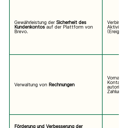
Gewährleistung der
Sicherheit des
Verbindun
Kundenkontos
auf der Plattform von
Aktivitäts
Brevo.
(Ereigniss
Vorname,
Kontaktd
Verwaltung von
Rechnungen
autorisier
Zahlungsi
Förderung und Verbesserung der