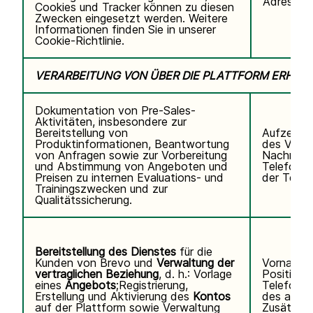
Adresse,
Cookies und Tracker können zu diesen
Zwecken eingesetzt werden. Weitere
Informationen finden Sie in unserer
Cookie-Richtlinie.
VERARBEITUNG VON ÜBER DIE PLATTFORM ERHO
Dokumentation von Pre-Sales-
Aktivitäten, insbesondere zur
Bereitstellung von
Aufzeichn
Produktinformationen, Beantwortung
des Video
von Anfragen sowie zur Vorbereitung
Nachname
und Abstimmung von Angeboten und
Telefonn
Preisen zu internen Evaluations- und
der Teiln
Trainingszwecken und zur
Qualitätssicherung.
Bereitstellung des Dienstes
für die
Kunden von Brevo und
Verwaltung der
Vorname,
vertraglichen Beziehung
, d. h.: Vorlage
Position,
eines
Angebots
;Registrierung,
Telefonn
Erstellung und Aktivierung des
Kontos
des autor
auf der Plattform sowie Verwaltung
Zusätzli