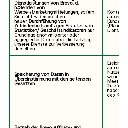
Dienstleistungen von Brevo, d.
h.:
Senden von
Werbe-/Marketingmitteilungen
, sofern
Kontaktd
Sie nicht widersprochen
autorisier
haben;
Durchführung von
Kundennu
Zufriedenheitsumfragen;
Erstellen von
(Pläne, V
Statistiken/ Geschäftsindikatoren
auf
Diensteda
Grundlage anonymisierter oder
aggregierter Daten über die Nutzung
unserer Dienste zur Verbesserung
derselben.
Ereignisp
autorisier
Nutzers.V
Speicherung von Daten in
wenn Sie
Übereinstimmung mit den geltenden
Meetings
Gesetzen
Telefonse
haben. K
des Kund
Betrieb der Brevo Affiliate- und