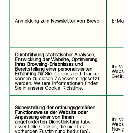
Anmeldung zum
Newsletter von Brevo
.
E-Mail-Ad
Durchführung statistischer Analysen,
Entwicklung der Website, Optimierung
Ihres Browsing-Erlebnisses und
Ihr Verha
Bereitstellung einer personalisierten
Website, 
Erfahrung für Sie
. Cookies und Tracker
Gerät/Bro
können zu diesen Zwecken eingesetzt
werden. Weitere Informationen finden
Sie in unserer
Cookie-Richtlinie.
Sicherstellung der ordnungsgemäßen
Funktionsweise der Website oder
Anpassung einer von Ihnen
Ihr Verha
angeforderten Dienstleistung
(über
Website u
essentielle Cookies, die nicht der
Navigatio
vorherigen Zustimmung bedürfen).