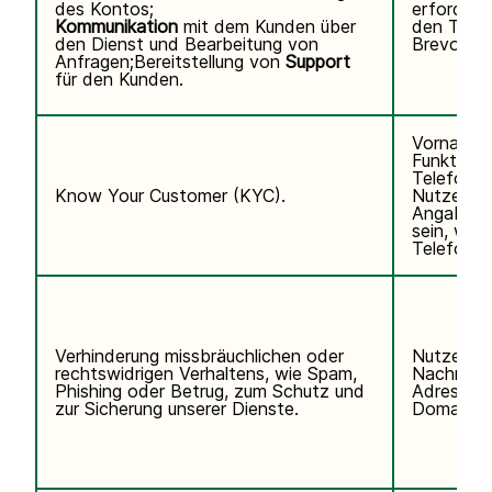
des Kontos;
erforderli
Kommunikation
mit dem Kunden über
den Telef
den Dienst und Bearbeitung von
Brevo abo
Anfragen;Bereitstellung von
Support
für den Kunden.
Vorname,
Funktion,
Telefonn
Know Your Customer (KYC).
Nutzerken
Angaben k
sein, wen
Telefondi
Verhinderung missbräuchlichen oder
Nutzerda
rechtswidrigen Verhaltens, wie Spam,
Nachname,
Phishing oder Betrug, zum Schutz und
Adresse, 
zur Sicherung unserer Dienste.
Domain de