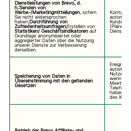
Dienstleistungen von Brevo, d.
h.:
Senden von
Werbe-/Marketingmitteilungen
, sofern
Kontaktd
Sie nicht widersprochen
autorisier
haben;
Durchführung von
Kundennu
Zufriedenheitsumfragen;
Erstellen von
(Pläne, V
Statistiken/ Geschäftsindikatoren
auf
Diensteda
Grundlage anonymisierter oder
aggregierter Daten über die Nutzung
unserer Dienste zur Verbesserung
derselben.
Ereignisp
autorisier
Nutzers.V
Speicherung von Daten in
wenn Sie
Übereinstimmung mit den geltenden
Meetings
Gesetzen
Telefonse
haben. K
des Kund
Betrieb der Brevo Affiliate- und