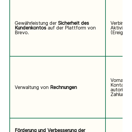
Gewährleistung der
Sicherheit des
Verbindun
Kundenkontos
auf der Plattform von
Aktivitäts
Brevo.
(Ereigniss
Vorname,
Kontaktd
Verwaltung von
Rechnungen
autorisier
Zahlungsi
Förderung und Verbesserung der