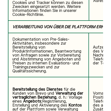
Adresse,
Cookies und Tracker können zu diesen
Zwecken eingesetzt werden. Weitere
Informationen finden Sie in unserer
Cookie-Richtlinie.
VERARBEITUNG VON ÜBER DIE PLATTFORM ERHO
Dokumentation von Pre-Sales-
Aktivitäten, insbesondere zur
Bereitstellung von
Aufzeichn
Produktinformationen, Beantwortung
des Video
von Anfragen sowie zur Vorbereitung
Nachname
und Abstimmung von Angeboten und
Telefonn
Preisen zu internen Evaluations- und
der Teiln
Trainingszwecken und zur
Qualitätssicherung.
Bereitstellung des Dienstes
für die
Kunden von Brevo und
Verwaltung der
Vorname,
vertraglichen Beziehung
, d. h.: Vorlage
Position,
eines
Angebots
;Registrierung,
Telefonn
Erstellung und Aktivierung des
Kontos
des autor
auf der Plattform sowie Verwaltung
Zusätzli