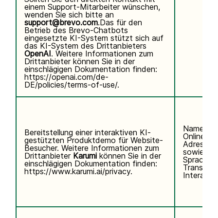
einem Support-Mitarbeiter wünschen,
wenden Sie sich bitte an
support@brevo.com
.Das für den
Betrieb des Brevo-Chatbots
eingesetzte KI-System stützt sich auf
das KI-System des Drittanbieters
OpenAI
. Weitere Informationen zum
Drittanbieter können Sie in der
einschlägigen Dokumentation finden:
https://openai.com/de-
DE/policies/terms-of-use/
.
Name, E-
Bereitstellung einer interaktiven KI-
Online-Ke
gestützten Produktdemo für Website-
Adresse)
Besucher. Weitere Informationen zum
sowie Te
Drittanbieter
Karumi
können Sie in der
Sprachei
einschlägigen Dokumentation finden:
Transkrip
https://www.karumi.ai/privacy
.
Interaktio