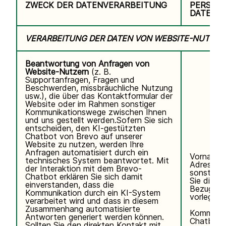
ZWECK DER DATENVERARBEITUNG
PERSON
DATEN
VERARBEITUNG DER DATEN VON WEBSITE-NUTZER
Beantwortung von Anfragen von
Website-Nutzern
(z. B.
Supportanfragen, Fragen und
Beschwerden, missbräuchliche Nutzung
usw.), die über das Kontaktformular der
Website oder im Rahmen sonstiger
Kommunikationswege zwischen Ihnen
und uns gestellt werden.Sofern Sie sich
entscheiden, den KI-gestützten
Chatbot von Brevo auf unserer
Website zu nutzen, werden Ihre
Anfragen automatisiert durch ein
Vorname,
technisches System beantwortet. Mit
Adresse, 
der Interaktion mit dem Brevo-
sonstigen
Chatbot erklären Sie sich damit
Sie direkt 
einverstanden, dass die
Bezug auf
Kommunikation durch ein KI-System
vorlegen.
verarbeitet wird und dass in diesem
Zusammenhang automatisierte
Kommunik
Antworten generiert werden können.
Chatbot.
Sollten Sie den direkten Kontakt mit