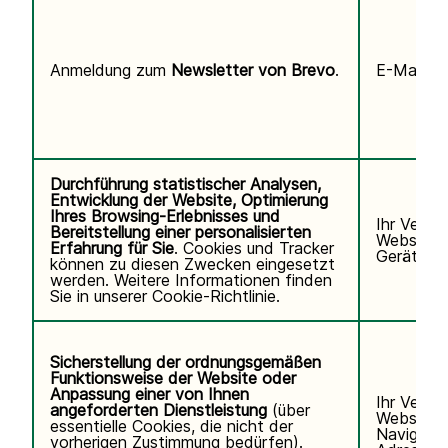
Anmeldung zum
Newsletter von Brevo
.
E-Mail-Ad
Durchführung statistischer Analysen,
Entwicklung der Website, Optimierung
Ihres Browsing-Erlebnisses und
Ihr Verha
Bereitstellung einer personalisierten
Website, 
Erfahrung für Sie
. Cookies und Tracker
Gerät/Bro
können zu diesen Zwecken eingesetzt
werden. Weitere Informationen finden
Sie in unserer
Cookie-Richtlinie.
Sicherstellung der ordnungsgemäßen
Funktionsweise der Website oder
Anpassung einer von Ihnen
Ihr Verha
angeforderten Dienstleistung
(über
Website u
essentielle Cookies, die nicht der
Navigatio
vorherigen Zustimmung bedürfen).