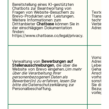
Bereitstellung eines KI-gestützten
Chatbots zur Beantwortung von
Fragen von Website-Besuchern zu
Texteing
Brevo-Produkten und -Leistungen.
Transkrip
Weitere Informationen zum
technisc
Drittanbieter
Chatbase
können Sie
in
Verbindun
der einschlägigen Dokumentation
Adresse, 
finden:
https://www.chatbase.co/legal/privacy
.
Vorname,
Verwaltung von
Bewerbungen auf
Adresse,
Stellenausschreibungen
, die über die
Lebenslau
Website von Brevo eingehen.
Um mehr
Gehaltse
über die Verarbeitung Ihrer
Anschreib
personenbezogenen Daten als
vorhanden
Bewerber(in) zu erfahren, lesen Sie
sonstigen
bitte die
Datenschutzerklärung zur
Sie direkt 
Personalbeschaffung.
Bezug au
vorlegen.