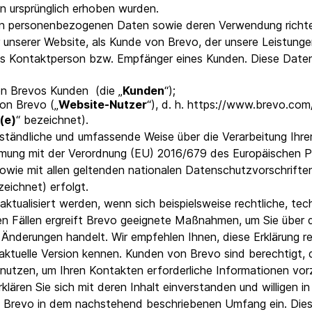
 ursprünglich erhoben wurden.
VoIP Phone
 personenbezogenen Daten sowie deren Verwendung richten
er unserer Website, als Kunde von Brevo, der unsere Leistunge
ls Kontaktperson bzw. Empfänger eines Kunden. Diese Daten
von Brevos Kunden (die „
Kunden
“);
von Brevo („
Website-Nutzer
“), d. h. https://www.brevo.com/
r(e)
“ bezeichnet).
verständliche und umfassende Weise über die Verarbeitung I
timmung mit der Verordnung (EU) 2016/679 des Europäischen
sowie mit allen geltenden nationalen Datenschutzvorschrifte
zeichnet) erfolgt.
 aktualisiert werden, wenn sich beispielsweise rechtliche, t
n Fällen ergreift Brevo geeignete Maßnahmen, um Sie über d
 Änderungen handelt. Wir empfehlen Ihnen, diese Erklärung r
e aktuelle Version kennen. Kunden von Brevo sind berechtigt, d
nutzen, um Ihren Kontakten erforderliche Informationen vo
klären Sie sich mit deren Inhalt einverstanden und willigen 
h Brevo in dem nachstehend beschriebenen Umfang ein. Die