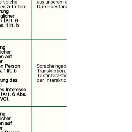
ne solche
aus unserem aktiven
einzutreten:
Datenbestand gelöscht.
rung
glicher
 (Art. 6
. 1 lit. b
ung
icher
n auf
r
en Person
Spracheingaben: Löschung nach
 1 lit. b
Transkription. Transkripte und
Textinteraktionen:
5 Jahre
ab
ung des
der Interaktion.
:
es Interesse
(Art. 6 Abs.
GVO).
ung
icher
n auf
r