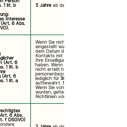
en Person
 1 lit. b
5 Jahre
ab der Interaktion.
ung:
es Interesse
(Art. 6 Abs.
GVO).
Wenn Sie nicht von Brevo
eingestellt wurden:
2 Jahre
ab
dem Datum des letzten
g
Kontakts mit Ihnen, sofern Sie
glicher
Ihre Einwilligung erteilt
 (Art. 6
haben. Wenn Sie Ihre Einwilligung
. 1 lit. b
nicht erteilt haben, werden Ihre
hre
personenbezogenen Daten
g (Art. 6
lediglich für
30 Tage
. 1 lit. a
aufbewahrt. Mit Widerruf.
Wenn Sie von Brevo eingestellt
wurden, gelten die internen
Richtlinien von Brevo.
echtigtes
(Art. 6 Abs.
lit. f DSGVO)
sondere
2 Jahre
ab dem Datum des