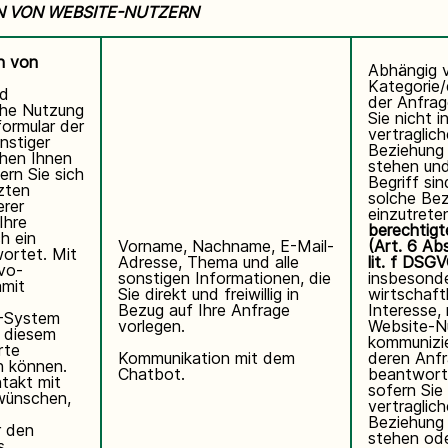
N VON WEBSITE-NUTZERN
n von
Abhängig 
Kategorie
nd
der Anfrag
che Nutzung
Sie nicht i
formular der
vertraglic
nstiger
Beziehung 
hen Ihnen
stehen und
ern Sie sich
Begriff sin
zten
solche Be
rer
einzutrete
Ihre
berechtigt
h ein
Vorname, Nachname, E-Mail-
(Art. 6 Ab
ortet. Mit
Adresse, Thema und alle
lit. f DSG
vo-
sonstigen Informationen, die
insbesond
amit
Sie direkt und freiwillig in
wirtschaft
Bezug auf Ihre Anfrage
Interesse,
I-System
vorlegen.
Website-N
n diesem
kommunizi
rte
Kommunikation mit dem
deren Anf
n können.
Chatbot.
beantwort
ntakt mit
sofern Sie 
wünschen,
vertraglic
Beziehung 
r den
stehen ode
s