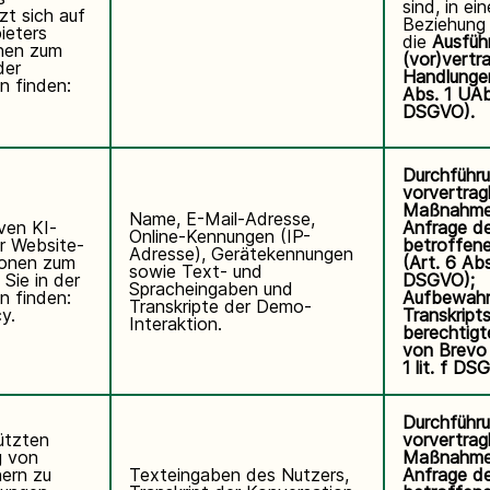
sind, in ei
zt sich auf
Beziehung 
ieters
die
Ausfüh
onen zum
(vor)vertra
der
Handlungen
n finden:
Abs. 1 UAbs
DSGVO).
Durchführ
vorvertragl
Maßnahme
Name, E-Mail-Adresse,
iven KI-
Anfrage de
Online-Kennungen (IP-
r Website-
betroffen
Adresse), Gerätekennungen
ionen zum
(Art. 6 Abs.
sowie Text- und
Sie in der
DSGVO);
Spracheingaben und
n finden:
Aufbewahr
Transkripte der Demo-
cy
.
Transkripts
Interaktion.
berechtigt
von Brevo 
1 lit. f DS
Durchführ
tützten
vorvertragl
g von
Maßnahme
ern zu
Texteingaben des Nutzers,
Anfrage de