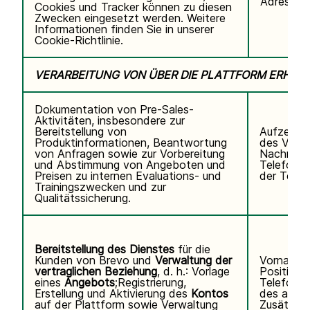
Adresse,
Cookies und Tracker können zu diesen
Zwecken eingesetzt werden. Weitere
Informationen finden Sie in unserer
Cookie-Richtlinie.
VERARBEITUNG VON ÜBER DIE PLATTFORM ERHO
Dokumentation von Pre-Sales-
Aktivitäten, insbesondere zur
Bereitstellung von
Aufzeichn
Produktinformationen, Beantwortung
des Video
von Anfragen sowie zur Vorbereitung
Nachname
und Abstimmung von Angeboten und
Telefonn
Preisen zu internen Evaluations- und
der Teiln
Trainingszwecken und zur
Qualitätssicherung.
Bereitstellung des Dienstes
für die
Kunden von Brevo und
Verwaltung der
Vorname,
vertraglichen Beziehung
, d. h.: Vorlage
Position,
eines
Angebots
;Registrierung,
Telefonn
Erstellung und Aktivierung des
Kontos
des autor
auf der Plattform sowie Verwaltung
Zusätzli