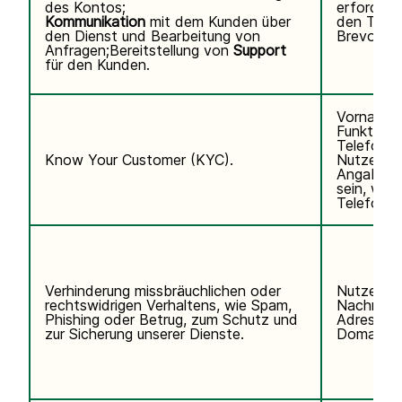
des Kontos;
erforderli
Kommunikation
mit dem Kunden über
den Telef
den Dienst und Bearbeitung von
Brevo abo
Anfragen;Bereitstellung von
Support
für den Kunden.
Vorname,
Funktion,
Telefonn
Know Your Customer (KYC).
Nutzerken
Angaben k
sein, wen
Telefondi
Verhinderung missbräuchlichen oder
Nutzerda
rechtswidrigen Verhaltens, wie Spam,
Nachname,
Phishing oder Betrug, zum Schutz und
Adresse, 
zur Sicherung unserer Dienste.
Domain de