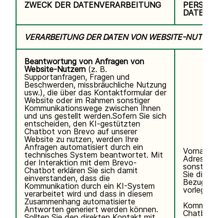
ZWECK DER DATENVERARBEITUNG
PERSON
DATEN
VERARBEITUNG DER DATEN VON WEBSITE-NUTZER
Beantwortung von Anfragen von
Website-Nutzern
(z. B.
Supportanfragen, Fragen und
Beschwerden, missbräuchliche Nutzung
usw.), die über das Kontaktformular der
Website oder im Rahmen sonstiger
Kommunikationswege zwischen Ihnen
und uns gestellt werden.Sofern Sie sich
entscheiden, den KI-gestützten
Chatbot von Brevo auf unserer
Website zu nutzen, werden Ihre
Anfragen automatisiert durch ein
Vorname,
technisches System beantwortet. Mit
Adresse, 
der Interaktion mit dem Brevo-
sonstigen
Chatbot erklären Sie sich damit
Sie direkt 
einverstanden, dass die
Bezug auf
Kommunikation durch ein KI-System
vorlegen.
verarbeitet wird und dass in diesem
Zusammenhang automatisierte
Kommunik
Antworten generiert werden können.
Chatbot.
Sollten Sie den direkten Kontakt mit