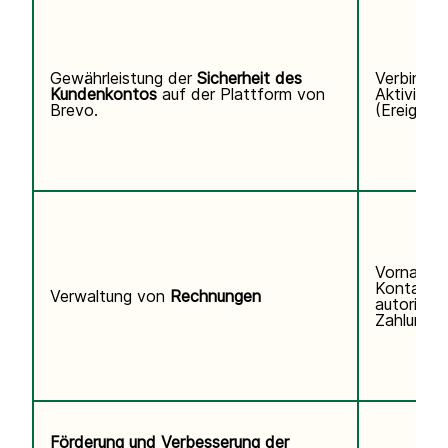
Gewährleistung der
Sicherheit des
Verbindun
Kundenkontos
auf der Plattform von
Aktivitäts
Brevo.
(Ereigniss
Vorname,
Kontaktd
Verwaltung von
Rechnungen
autorisier
Zahlungsi
Förderung und Verbesserung der