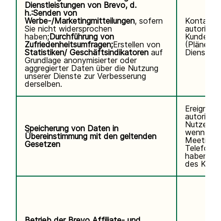
Dienstleistungen von Brevo, d.
h.:
Senden von
Werbe-/Marketingmitteilungen
, sofern
Kontaktd
Sie nicht widersprochen
autorisier
haben;
Durchführung von
Kundennu
Zufriedenheitsumfragen;
Erstellen von
(Pläne, V
Statistiken/ Geschäftsindikatoren
auf
Diensteda
Grundlage anonymisierter oder
aggregierter Daten über die Nutzung
unserer Dienste zur Verbesserung
derselben.
Ereignisp
autorisier
Nutzers.V
Speicherung von Daten in
wenn Sie
Übereinstimmung mit den geltenden
Meetings
Gesetzen
Telefonse
haben. K
des Kund
Betrieb der Brevo Affiliate- und