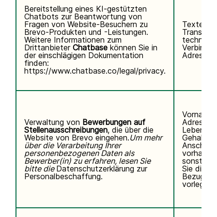
Bereitstellung eines KI-gestützten
Chatbots zur Beantwortung von
Fragen von Website-Besuchern zu
Texteing
Brevo-Produkten und -Leistungen.
Transkrip
Weitere Informationen zum
technisc
Drittanbieter
Chatbase
können Sie
in
Verbindun
der einschlägigen Dokumentation
Adresse, 
finden:
https://www.chatbase.co/legal/privacy
.
Vorname,
Verwaltung von
Bewerbungen auf
Adresse,
Stellenausschreibungen
, die über die
Lebenslau
Website von Brevo eingehen.
Um mehr
Gehaltse
über die Verarbeitung Ihrer
Anschreib
personenbezogenen Daten als
vorhanden
Bewerber(in) zu erfahren, lesen Sie
sonstigen
bitte die
Datenschutzerklärung zur
Sie direkt 
Personalbeschaffung.
Bezug au
vorlegen.