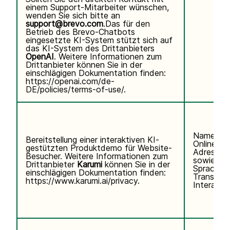
einem Support-Mitarbeiter wünschen,
wenden Sie sich bitte an
support@brevo.com
.Das für den
Betrieb des Brevo-Chatbots
eingesetzte KI-System stützt sich auf
das KI-System des Drittanbieters
OpenAI
. Weitere Informationen zum
Drittanbieter können Sie in der
einschlägigen Dokumentation finden:
https://openai.com/de-
DE/policies/terms-of-use/
.
Name, E-
Bereitstellung einer interaktiven KI-
Online-Ke
gestützten Produktdemo für Website-
Adresse)
Besucher. Weitere Informationen zum
sowie Te
Drittanbieter
Karumi
können Sie in der
Sprachei
einschlägigen Dokumentation finden:
Transkrip
https://www.karumi.ai/privacy
.
Interaktio