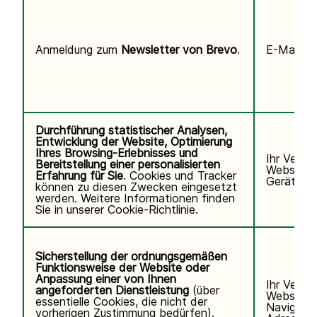
Anmeldung zum
Newsletter von Brevo
.
E-Mail-Ad
Durchführung statistischer Analysen,
Entwicklung der Website, Optimierung
Ihres Browsing-Erlebnisses und
Ihr Verha
Bereitstellung einer personalisierten
Website, 
Erfahrung für Sie
. Cookies und Tracker
Gerät/Bro
können zu diesen Zwecken eingesetzt
werden. Weitere Informationen finden
Sie in unserer
Cookie-Richtlinie.
Sicherstellung der ordnungsgemäßen
Funktionsweise der Website oder
Anpassung einer von Ihnen
Ihr Verha
angeforderten Dienstleistung
(über
Website u
essentielle Cookies, die nicht der
Navigatio
vorherigen Zustimmung bedürfen).