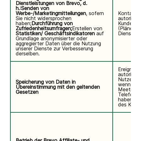
Dienstleistungen von Brevo, d.
h.:
Senden von
Werbe-/Marketingmitteilungen
, sofern
Kontaktd
Sie nicht widersprochen
autorisier
haben;
Durchführung von
Kundennu
Zufriedenheitsumfragen;
Erstellen von
(Pläne, V
Statistiken/ Geschäftsindikatoren
auf
Diensteda
Grundlage anonymisierter oder
aggregierter Daten über die Nutzung
unserer Dienste zur Verbesserung
derselben.
Ereignisp
autorisier
Nutzers.V
Speicherung von Daten in
wenn Sie
Übereinstimmung mit den geltenden
Meetings
Gesetzen
Telefonse
haben. K
des Kund
Betrieb der Brevo Affiliate- und