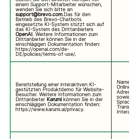
einem Support-Mitarbeiter wünschen,
wenden Sie sich bitte an
support@brevo.com
.Das für den
Betrieb des Brevo-Chatbots
eingesetzte KI-System stützt sich auf
das KI-System des Drittanbieters
OpenAI
. Weitere Informationen zum
Drittanbieter können Sie in der
einschlägigen Dokumentation finden:
https://openai.com/de-
DE/policies/terms-of-use/
.
Name, E-
Bereitstellung einer interaktiven KI-
Online-Ke
gestützten Produktdemo für Website-
Adresse)
Besucher. Weitere Informationen zum
sowie Te
Drittanbieter
Karumi
können Sie in der
Sprachei
einschlägigen Dokumentation finden:
Transkrip
https://www.karumi.ai/privacy
.
Interaktio