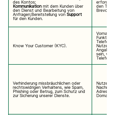
des Kontos;
erforderli
Kommunikation
mit dem Kunden über
den Telef
den Dienst und Bearbeitung von
Brevo abo
Anfragen;Bereitstellung von
Support
für den Kunden.
Vorname,
Funktion,
Telefonn
Know Your Customer (KYC).
Nutzerken
Angaben k
sein, wen
Telefondi
Verhinderung missbräuchlichen oder
Nutzerda
rechtswidrigen Verhaltens, wie Spam,
Nachname,
Phishing oder Betrug, zum Schutz und
Adresse, 
zur Sicherung unserer Dienste.
Domain de