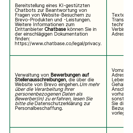
Bereitstellung eines KI-gestützten
Chatbots zur Beantwortung von
Fragen von Website-Besuchern zu
Texteing
Brevo-Produkten und -Leistungen.
Transkrip
Weitere Informationen zum
technisc
Drittanbieter
Chatbase
können Sie
in
Verbindun
der einschlägigen Dokumentation
Adresse, 
finden:
https://www.chatbase.co/legal/privacy
.
Vorname,
Verwaltung von
Bewerbungen auf
Adresse,
Stellenausschreibungen
, die über die
Lebenslau
Website von Brevo eingehen.
Um mehr
Gehaltse
über die Verarbeitung Ihrer
Anschreib
personenbezogenen Daten als
vorhanden
Bewerber(in) zu erfahren, lesen Sie
sonstigen
bitte die
Datenschutzerklärung zur
Sie direkt 
Personalbeschaffung.
Bezug au
vorlegen.