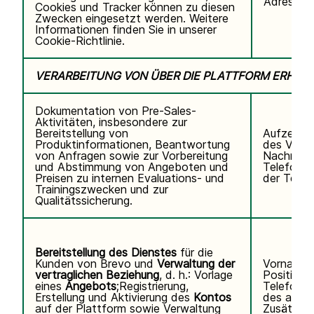
Adresse,
Cookies und Tracker können zu diesen
Zwecken eingesetzt werden. Weitere
Informationen finden Sie in unserer
Cookie-Richtlinie.
VERARBEITUNG VON ÜBER DIE PLATTFORM ERHO
Dokumentation von Pre-Sales-
Aktivitäten, insbesondere zur
Bereitstellung von
Aufzeichn
Produktinformationen, Beantwortung
des Video
von Anfragen sowie zur Vorbereitung
Nachname
und Abstimmung von Angeboten und
Telefonn
Preisen zu internen Evaluations- und
der Teiln
Trainingszwecken und zur
Qualitätssicherung.
Bereitstellung des Dienstes
für die
Kunden von Brevo und
Verwaltung der
Vorname,
vertraglichen Beziehung
, d. h.: Vorlage
Position,
eines
Angebots
;Registrierung,
Telefonn
Erstellung und Aktivierung des
Kontos
des autor
auf der Plattform sowie Verwaltung
Zusätzli