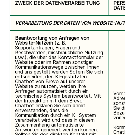
ZWECK DER DATENVERARBEITUNG
PERSON
DATEN
VERARBEITUNG DER DATEN VON WEBSITE-NUTZER
Beantwortung von Anfragen von
Website-Nutzern
(z. B.
Supportanfragen, Fragen und
Beschwerden, missbräuchliche Nutzung
usw.), die über das Kontaktformular der
Website oder im Rahmen sonstiger
Kommunikationswege zwischen Ihnen
und uns gestellt werden.Sofern Sie sich
entscheiden, den KI-gestützten
Chatbot von Brevo auf unserer
Website zu nutzen, werden Ihre
Anfragen automatisiert durch ein
Vorname,
technisches System beantwortet. Mit
Adresse, 
der Interaktion mit dem Brevo-
sonstigen
Chatbot erklären Sie sich damit
Sie direkt 
einverstanden, dass die
Bezug auf
Kommunikation durch ein KI-System
vorlegen.
verarbeitet wird und dass in diesem
Zusammenhang automatisierte
Kommunik
Antworten generiert werden können.
Chatbot.
Sollten Sie den direkten Kontakt mit