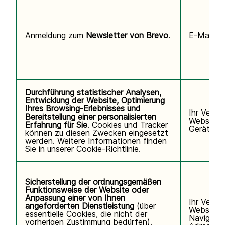
Anmeldung zum
Newsletter von Brevo
.
E-Mail-Ad
Durchführung statistischer Analysen,
Entwicklung der Website, Optimierung
Ihres Browsing-Erlebnisses und
Ihr Verha
Bereitstellung einer personalisierten
Website, 
Erfahrung für Sie
. Cookies und Tracker
Gerät/Bro
können zu diesen Zwecken eingesetzt
werden. Weitere Informationen finden
Sie in unserer
Cookie-Richtlinie.
Sicherstellung der ordnungsgemäßen
Funktionsweise der Website oder
Anpassung einer von Ihnen
Ihr Verha
angeforderten Dienstleistung
(über
Website u
essentielle Cookies, die nicht der
Navigatio
vorherigen Zustimmung bedürfen).