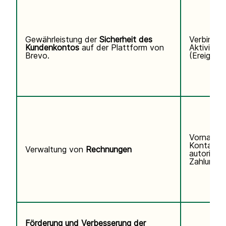
Gewährleistung der
Sicherheit des
Verbindun
Kundenkontos
auf der Plattform von
Aktivitäts
Brevo.
(Ereigniss
Vorname,
Kontaktd
Verwaltung von
Rechnungen
autorisier
Zahlungsi
Förderung und Verbesserung der