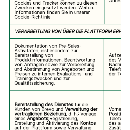
Adresse,
Cookies und Tracker können zu diesen
Zwecken eingesetzt werden. Weitere
Informationen finden Sie in unserer
Cookie-Richtlinie.
VERARBEITUNG VON ÜBER DIE PLATTFORM ERHO
Dokumentation von Pre-Sales-
Aktivitäten, insbesondere zur
Bereitstellung von
Aufzeichn
Produktinformationen, Beantwortung
des Video
von Anfragen sowie zur Vorbereitung
Nachname
und Abstimmung von Angeboten und
Telefonn
Preisen zu internen Evaluations- und
der Teiln
Trainingszwecken und zur
Qualitätssicherung.
Bereitstellung des Dienstes
für die
Kunden von Brevo und
Verwaltung der
Vorname,
vertraglichen Beziehung
, d. h.: Vorlage
Position,
eines
Angebots
;Registrierung,
Telefonn
Erstellung und Aktivierung des
Kontos
des autor
auf der Plattform sowie Verwaltung
Zusätzli