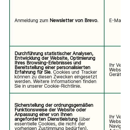
Anmeldung zum
Newsletter von Brevo
.
E-Mail-Ad
Durchführung statistischer Analysen,
Entwicklung der Website, Optimierung
Ihres Browsing-Erlebnisses und
Ihr Verha
Bereitstellung einer personalisierten
Website, 
Erfahrung für Sie
. Cookies und Tracker
Gerät/Bro
können zu diesen Zwecken eingesetzt
werden. Weitere Informationen finden
Sie in unserer
Cookie-Richtlinie.
Sicherstellung der ordnungsgemäßen
Funktionsweise der Website oder
Anpassung einer von Ihnen
Ihr Verha
angeforderten Dienstleistung
(über
Website u
essentielle Cookies, die nicht der
Navigatio
vorherigen Zustimmung bedürfen).