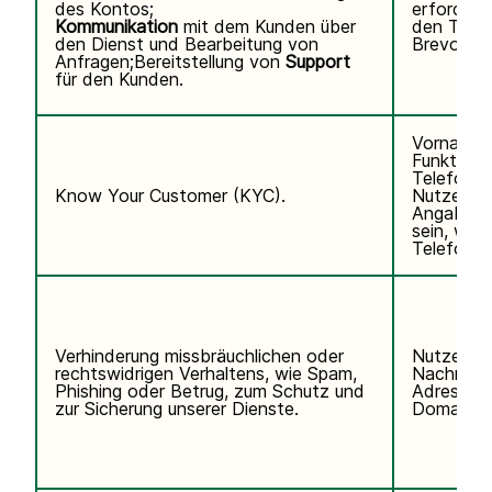
des Kontos;
erforderli
Kommunikation
mit dem Kunden über
den Telef
den Dienst und Bearbeitung von
Brevo abo
Anfragen;Bereitstellung von
Support
für den Kunden.
Vorname,
Funktion,
Telefonn
Know Your Customer (KYC).
Nutzerken
Angaben k
sein, wen
Telefondi
Verhinderung missbräuchlichen oder
Nutzerda
rechtswidrigen Verhaltens, wie Spam,
Nachname,
Phishing oder Betrug, zum Schutz und
Adresse, 
zur Sicherung unserer Dienste.
Domain de