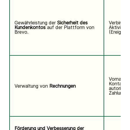
Gewährleistung der
Sicherheit des
Verbindun
Kundenkontos
auf der Plattform von
Aktivitäts
Brevo.
(Ereigniss
Vorname,
Kontaktd
Verwaltung von
Rechnungen
autorisier
Zahlungsi
Förderung und Verbesserung der