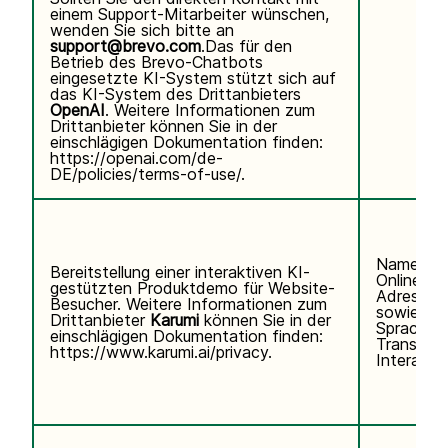
einem Support-Mitarbeiter wünschen,
wenden Sie sich bitte an
support@brevo.com
.Das für den
Betrieb des Brevo-Chatbots
eingesetzte KI-System stützt sich auf
das KI-System des Drittanbieters
OpenAI
. Weitere Informationen zum
Drittanbieter können Sie in der
einschlägigen Dokumentation finden:
https://openai.com/de-
DE/policies/terms-of-use/
.
Name, E-
Bereitstellung einer interaktiven KI-
Online-Ke
gestützten Produktdemo für Website-
Adresse)
Besucher. Weitere Informationen zum
sowie Te
Drittanbieter
Karumi
können Sie in der
Sprachei
einschlägigen Dokumentation finden:
Transkrip
https://www.karumi.ai/privacy
.
Interaktio