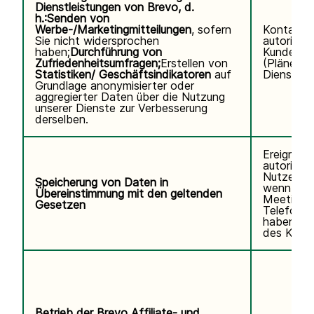
Dienstleistungen von Brevo, d.
h.:
Senden von
Werbe-/Marketingmitteilungen
, sofern
Kontaktd
Sie nicht widersprochen
autorisier
haben;
Durchführung von
Kundennu
Zufriedenheitsumfragen;
Erstellen von
(Pläne, V
Statistiken/ Geschäftsindikatoren
auf
Diensteda
Grundlage anonymisierter oder
aggregierter Daten über die Nutzung
unserer Dienste zur Verbesserung
derselben.
Ereignisp
autorisier
Nutzers.V
Speicherung von Daten in
wenn Sie
Übereinstimmung mit den geltenden
Meetings
Gesetzen
Telefonse
haben. K
des Kund
Betrieb der Brevo Affiliate- und