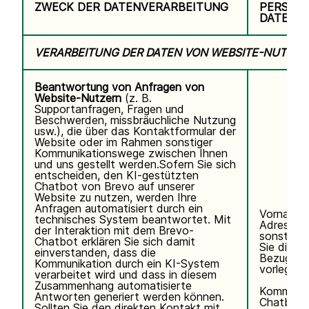
ZWECK DER DATENVERARBEITUNG
PERSON
DATEN
VERARBEITUNG DER DATEN VON WEBSITE-NUTZER
Beantwortung von Anfragen von
Website-Nutzern
(z. B.
Supportanfragen, Fragen und
Beschwerden, missbräuchliche Nutzung
usw.), die über das Kontaktformular der
Website oder im Rahmen sonstiger
Kommunikationswege zwischen Ihnen
und uns gestellt werden.Sofern Sie sich
entscheiden, den KI-gestützten
Chatbot von Brevo auf unserer
Website zu nutzen, werden Ihre
Anfragen automatisiert durch ein
Vorname,
technisches System beantwortet. Mit
Adresse, 
der Interaktion mit dem Brevo-
sonstigen
Chatbot erklären Sie sich damit
Sie direkt 
einverstanden, dass die
Bezug auf
Kommunikation durch ein KI-System
vorlegen.
verarbeitet wird und dass in diesem
Zusammenhang automatisierte
Kommunik
Antworten generiert werden können.
Chatbot.
Sollten Sie den direkten Kontakt mit