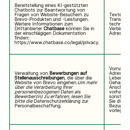
Bereitstellung eines KI-gestützten
Chatbots zur Beantwortung von
Fragen von Website-Besuchern zu
Texteing
Brevo-Produkten und -Leistungen.
Transkrip
Weitere Informationen zum
technisc
Drittanbieter
Chatbase
können Sie
in
Verbindun
der einschlägigen Dokumentation
Adresse, 
finden:
https://www.chatbase.co/legal/privacy
.
Vorname,
Verwaltung von
Bewerbungen auf
Adresse,
Stellenausschreibungen
, die über die
Lebenslau
Website von Brevo eingehen.
Um mehr
Gehaltse
über die Verarbeitung Ihrer
Anschreib
personenbezogenen Daten als
vorhanden
Bewerber(in) zu erfahren, lesen Sie
sonstigen
bitte die
Datenschutzerklärung zur
Sie direkt 
Personalbeschaffung.
Bezug au
vorlegen.