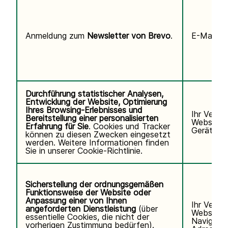
Anmeldung zum
Newsletter von Brevo
.
E-Mail-Ad
Durchführung statistischer Analysen,
Entwicklung der Website, Optimierung
Ihres Browsing-Erlebnisses und
Ihr Verha
Bereitstellung einer personalisierten
Website, 
Erfahrung für Sie
. Cookies und Tracker
Gerät/Bro
können zu diesen Zwecken eingesetzt
werden. Weitere Informationen finden
Sie in unserer
Cookie-Richtlinie.
Sicherstellung der ordnungsgemäßen
Funktionsweise der Website oder
Anpassung einer von Ihnen
Ihr Verha
angeforderten Dienstleistung
(über
Website u
essentielle Cookies, die nicht der
Navigatio
vorherigen Zustimmung bedürfen).