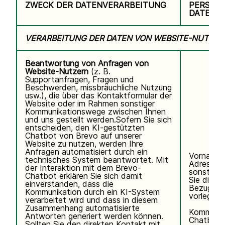
ZWECK DER DATENVERARBEITUNG
PERSON
DATEN
VERARBEITUNG DER DATEN VON WEBSITE-NUTZER
Beantwortung von Anfragen von
Website-Nutzern
(z. B.
Supportanfragen, Fragen und
Beschwerden, missbräuchliche Nutzung
usw.), die über das Kontaktformular der
Website oder im Rahmen sonstiger
Kommunikationswege zwischen Ihnen
und uns gestellt werden.Sofern Sie sich
entscheiden, den KI-gestützten
Chatbot von Brevo auf unserer
Website zu nutzen, werden Ihre
Anfragen automatisiert durch ein
Vorname,
technisches System beantwortet. Mit
Adresse, 
der Interaktion mit dem Brevo-
sonstigen
Chatbot erklären Sie sich damit
Sie direkt 
einverstanden, dass die
Bezug auf
Kommunikation durch ein KI-System
vorlegen.
verarbeitet wird und dass in diesem
Zusammenhang automatisierte
Kommunik
Antworten generiert werden können.
Chatbot.
Sollten Sie den direkten Kontakt mit