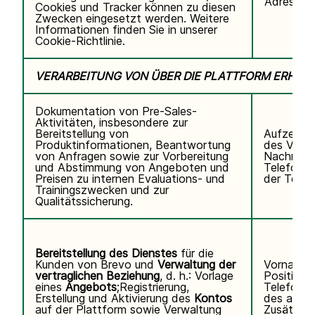
Adresse,
Cookies und Tracker können zu diesen
Zwecken eingesetzt werden. Weitere
Informationen finden Sie in unserer
Cookie-Richtlinie.
VERARBEITUNG VON ÜBER DIE PLATTFORM ERHO
Dokumentation von Pre-Sales-
Aktivitäten, insbesondere zur
Bereitstellung von
Aufzeichn
Produktinformationen, Beantwortung
des Video
von Anfragen sowie zur Vorbereitung
Nachname
und Abstimmung von Angeboten und
Telefonn
Preisen zu internen Evaluations- und
der Teiln
Trainingszwecken und zur
Qualitätssicherung.
Bereitstellung des Dienstes
für die
Kunden von Brevo und
Verwaltung der
Vorname,
vertraglichen Beziehung
, d. h.: Vorlage
Position,
eines
Angebots
;Registrierung,
Telefonn
Erstellung und Aktivierung des
Kontos
des autor
auf der Plattform sowie Verwaltung
Zusätzli