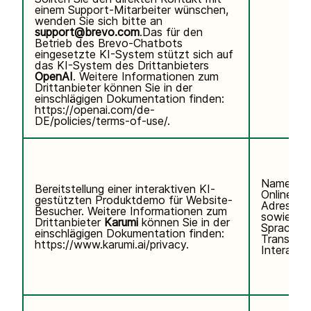
einem Support-Mitarbeiter wünschen,
wenden Sie sich bitte an
support@brevo.com
.Das für den
Betrieb des Brevo-Chatbots
eingesetzte KI-System stützt sich auf
das KI-System des Drittanbieters
OpenAI
. Weitere Informationen zum
Drittanbieter können Sie in der
einschlägigen Dokumentation finden:
https://openai.com/de-
DE/policies/terms-of-use/
.
Name, E-
Bereitstellung einer interaktiven KI-
Online-Ke
gestützten Produktdemo für Website-
Adresse)
Besucher. Weitere Informationen zum
sowie Te
Drittanbieter
Karumi
können Sie in der
Sprachei
einschlägigen Dokumentation finden:
Transkrip
https://www.karumi.ai/privacy
.
Interaktio