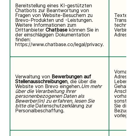
Bereitstellung eines KI-gestützten
Chatbots zur Beantwortung von
Fragen von Website-Besuchern zu
Texteing
Brevo-Produkten und -Leistungen.
Transkrip
Weitere Informationen zum
technisc
Drittanbieter
Chatbase
können Sie
in
Verbindun
der einschlägigen Dokumentation
Adresse, 
finden:
https://www.chatbase.co/legal/privacy
.
Vorname,
Verwaltung von
Bewerbungen auf
Adresse,
Stellenausschreibungen
, die über die
Lebenslau
Website von Brevo eingehen.
Um mehr
Gehaltse
über die Verarbeitung Ihrer
Anschreib
personenbezogenen Daten als
vorhanden
Bewerber(in) zu erfahren, lesen Sie
sonstigen
bitte die
Datenschutzerklärung zur
Sie direkt 
Personalbeschaffung.
Bezug au
vorlegen.