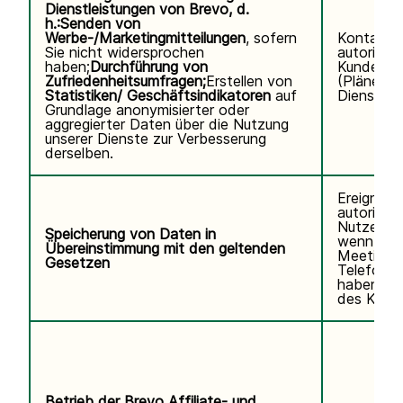
Dienstleistungen von Brevo, d.
h.:
Senden von
Werbe-/Marketingmitteilungen
, sofern
Kontaktd
Sie nicht widersprochen
autorisier
haben;
Durchführung von
Kundennu
Zufriedenheitsumfragen;
Erstellen von
(Pläne, V
Statistiken/ Geschäftsindikatoren
auf
Diensteda
Grundlage anonymisierter oder
aggregierter Daten über die Nutzung
unserer Dienste zur Verbesserung
derselben.
Ereignisp
autorisier
Nutzers.V
Speicherung von Daten in
wenn Sie
Übereinstimmung mit den geltenden
Meetings
Gesetzen
Telefonse
haben. K
des Kund
Betrieb der Brevo Affiliate- und