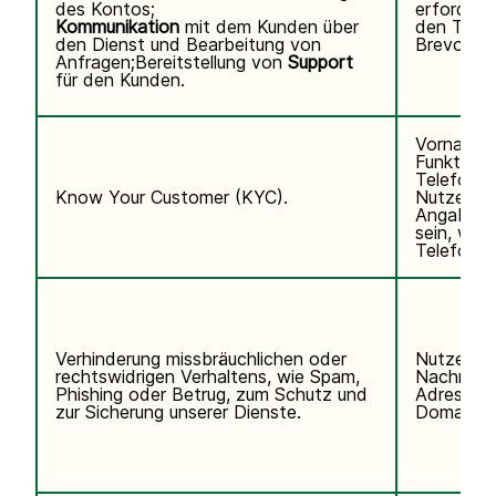
des Kontos;
erforderli
Kommunikation
mit dem Kunden über
den Telef
den Dienst und Bearbeitung von
Brevo abo
Anfragen;Bereitstellung von
Support
für den Kunden.
Vorname,
Funktion,
Telefonn
Know Your Customer (KYC).
Nutzerken
Angaben k
sein, wen
Telefondi
Verhinderung missbräuchlichen oder
Nutzerda
rechtswidrigen Verhaltens, wie Spam,
Nachname,
Phishing oder Betrug, zum Schutz und
Adresse, 
zur Sicherung unserer Dienste.
Domain de