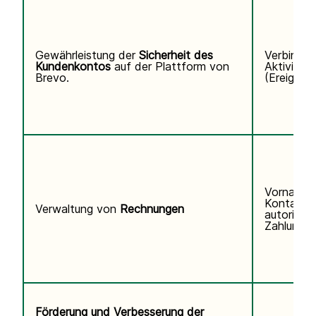
Gewährleistung der
Sicherheit des
Verbindun
Kundenkontos
auf der Plattform von
Aktivitäts
Brevo.
(Ereigniss
Vorname,
Kontaktd
Verwaltung von
Rechnungen
autorisier
Zahlungsi
Förderung und Verbesserung der