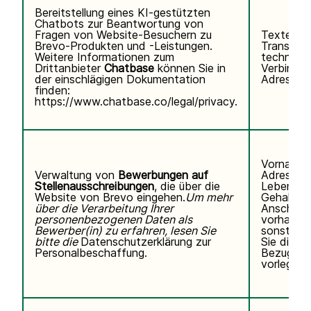
Bereitstellung eines KI-gestützten
Chatbots zur Beantwortung von
Fragen von Website-Besuchern zu
Texteing
Brevo-Produkten und -Leistungen.
Transkrip
Weitere Informationen zum
technisc
Drittanbieter
Chatbase
können Sie
in
Verbindun
der einschlägigen Dokumentation
Adresse, 
finden:
https://www.chatbase.co/legal/privacy
.
Vorname,
Verwaltung von
Bewerbungen auf
Adresse,
Stellenausschreibungen
, die über die
Lebenslau
Website von Brevo eingehen.
Um mehr
Gehaltse
über die Verarbeitung Ihrer
Anschreib
personenbezogenen Daten als
vorhanden
Bewerber(in) zu erfahren, lesen Sie
sonstigen
bitte die
Datenschutzerklärung zur
Sie direkt 
Personalbeschaffung.
Bezug au
vorlegen.