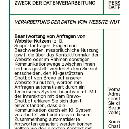
ZWECK DER DATENVERARBEITUNG
PERSON
DATEN
VERARBEITUNG DER DATEN VON WEBSITE-NUTZER
Beantwortung von Anfragen von
Website-Nutzern
(z. B.
Supportanfragen, Fragen und
Beschwerden, missbräuchliche Nutzung
usw.), die über das Kontaktformular der
Website oder im Rahmen sonstiger
Kommunikationswege zwischen Ihnen
und uns gestellt werden.Sofern Sie sich
entscheiden, den KI-gestützten
Chatbot von Brevo auf unserer
Website zu nutzen, werden Ihre
Anfragen automatisiert durch ein
Vorname,
technisches System beantwortet. Mit
Adresse, 
der Interaktion mit dem Brevo-
sonstigen
Chatbot erklären Sie sich damit
Sie direkt 
einverstanden, dass die
Bezug auf
Kommunikation durch ein KI-System
vorlegen.
verarbeitet wird und dass in diesem
Zusammenhang automatisierte
Kommunik
Antworten generiert werden können.
Chatbot.
Sollten Sie den direkten Kontakt mit