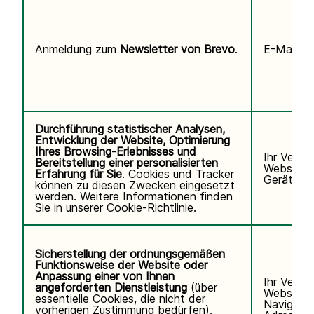
Anmeldung zum
Newsletter von Brevo
.
E-Mail-Ad
Durchführung statistischer Analysen,
Entwicklung der Website, Optimierung
Ihres Browsing-Erlebnisses und
Ihr Verha
Bereitstellung einer personalisierten
Website, 
Erfahrung für Sie
. Cookies und Tracker
Gerät/Bro
können zu diesen Zwecken eingesetzt
werden. Weitere Informationen finden
Sie in unserer
Cookie-Richtlinie.
Sicherstellung der ordnungsgemäßen
Funktionsweise der Website oder
Anpassung einer von Ihnen
Ihr Verha
angeforderten Dienstleistung
(über
Website u
essentielle Cookies, die nicht der
Navigatio
vorherigen Zustimmung bedürfen).