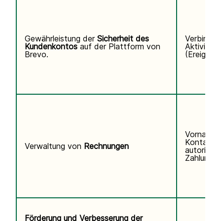
Gewährleistung der
Sicherheit des
Verbindun
Kundenkontos
auf der Plattform von
Aktivitäts
Brevo.
(Ereigniss
Vorname,
Kontaktd
Verwaltung von
Rechnungen
autorisier
Zahlungsi
Förderung und Verbesserung der