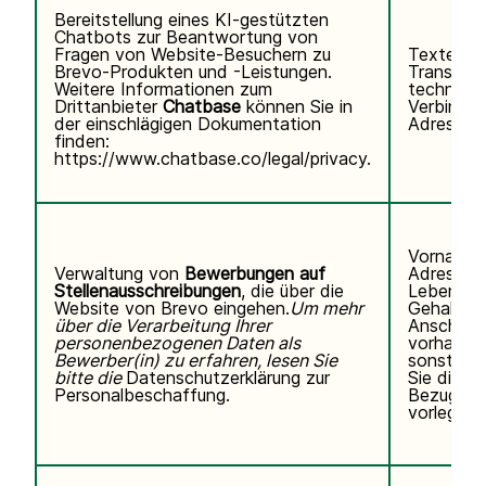
Bereitstellung eines KI-gestützten
Chatbots zur Beantwortung von
Fragen von Website-Besuchern zu
Texteing
Brevo-Produkten und -Leistungen.
Transkrip
Weitere Informationen zum
technisc
Drittanbieter
Chatbase
können Sie
in
Verbindun
der einschlägigen Dokumentation
Adresse, 
finden:
https://www.chatbase.co/legal/privacy
.
Vorname,
Verwaltung von
Bewerbungen auf
Adresse,
Stellenausschreibungen
, die über die
Lebenslau
Website von Brevo eingehen.
Um mehr
Gehaltse
über die Verarbeitung Ihrer
Anschreib
personenbezogenen Daten als
vorhanden
Bewerber(in) zu erfahren, lesen Sie
sonstigen
bitte die
Datenschutzerklärung zur
Sie direkt 
Personalbeschaffung.
Bezug au
vorlegen.