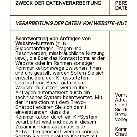
ZWECK DER DATENVERARBEITUNG
PERSON
DATEN
VERARBEITUNG DER DATEN VON WEBSITE-NUTZER
Beantwortung von Anfragen von
Website-Nutzern
(z. B.
Supportanfragen, Fragen und
Beschwerden, missbräuchliche Nutzung
usw.), die über das Kontaktformular der
Website oder im Rahmen sonstiger
Kommunikationswege zwischen Ihnen
und uns gestellt werden.Sofern Sie sich
entscheiden, den KI-gestützten
Chatbot von Brevo auf unserer
Website zu nutzen, werden Ihre
Anfragen automatisiert durch ein
Vorname,
technisches System beantwortet. Mit
Adresse, 
der Interaktion mit dem Brevo-
sonstigen
Chatbot erklären Sie sich damit
Sie direkt 
einverstanden, dass die
Bezug auf
Kommunikation durch ein KI-System
vorlegen.
verarbeitet wird und dass in diesem
Zusammenhang automatisierte
Kommunik
Antworten generiert werden können.
Chatbot.
Sollten Sie den direkten Kontakt mit