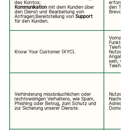
des Kontos;
erforderli
Kommunikation
mit dem Kunden über
den Telef
den Dienst und Bearbeitung von
Brevo abo
Anfragen;Bereitstellung von
Support
für den Kunden.
Vorname,
Funktion,
Telefonn
Know Your Customer (KYC).
Nutzerken
Angaben k
sein, wen
Telefondi
Verhinderung missbräuchlichen oder
Nutzerda
rechtswidrigen Verhaltens, wie Spam,
Nachname,
Phishing oder Betrug, zum Schutz und
Adresse, 
zur Sicherung unserer Dienste.
Domain de