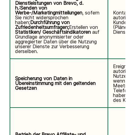
Dienstleistungen von Brevo, d.
h.:
Senden von
Werbe-/Marketingmitteilungen
, sofern
Kontaktd
Sie nicht widersprochen
autorisier
haben;
Durchführung von
Kundennu
Zufriedenheitsumfragen;
Erstellen von
(Pläne, V
Statistiken/ Geschäftsindikatoren
auf
Diensteda
Grundlage anonymisierter oder
aggregierter Daten über die Nutzung
unserer Dienste zur Verbesserung
derselben.
Ereignisp
autorisier
Nutzers.V
Speicherung von Daten in
wenn Sie
Übereinstimmung mit den geltenden
Meetings
Gesetzen
Telefonse
haben. K
des Kund
Betrieb der Brevo Affiliate- und