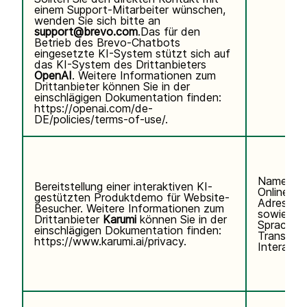
einem Support-Mitarbeiter wünschen,
wenden Sie sich bitte an
support@brevo.com
.Das für den
Betrieb des Brevo-Chatbots
eingesetzte KI-System stützt sich auf
das KI-System des Drittanbieters
OpenAI
. Weitere Informationen zum
Drittanbieter können Sie in der
einschlägigen Dokumentation finden:
https://openai.com/de-
DE/policies/terms-of-use/
.
Name, E-
Bereitstellung einer interaktiven KI-
Online-Ke
gestützten Produktdemo für Website-
Adresse)
Besucher. Weitere Informationen zum
sowie Te
Drittanbieter
Karumi
können Sie in der
Sprachei
einschlägigen Dokumentation finden:
Transkrip
https://www.karumi.ai/privacy
.
Interaktio