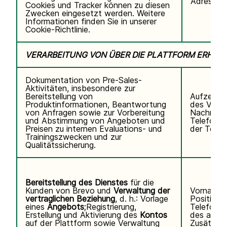
Adresse,
Cookies und Tracker können zu diesen
Zwecken eingesetzt werden. Weitere
Informationen finden Sie in unserer
Cookie-Richtlinie.
VERARBEITUNG VON ÜBER DIE PLATTFORM ERHO
Dokumentation von Pre-Sales-
Aktivitäten, insbesondere zur
Bereitstellung von
Aufzeichn
Produktinformationen, Beantwortung
des Video
von Anfragen sowie zur Vorbereitung
Nachname
und Abstimmung von Angeboten und
Telefonn
Preisen zu internen Evaluations- und
der Teiln
Trainingszwecken und zur
Qualitätssicherung.
Bereitstellung des Dienstes
für die
Kunden von Brevo und
Verwaltung der
Vorname,
vertraglichen Beziehung
, d. h.: Vorlage
Position,
eines
Angebots
;Registrierung,
Telefonn
Erstellung und Aktivierung des
Kontos
des autor
auf der Plattform sowie Verwaltung
Zusätzli