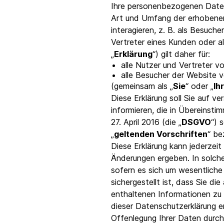
Integrationen
Ihre personenbezogenen Daten
Verbinde Brevo mit 150+ digitalen Tools wie
Art und Umfang der erhobenen
Shopify, WordPress, Stripe, Zapier und mehr.
interagieren, z. B. als Besuch
Vertreter eines Kunden oder a
„
Erklärung
“) gilt daher für:
alle Nutzer und Vertreter 
alle Besucher der Website 
(gemeinsam als „
Sie
“ oder „
Ih
Diese Erklärung soll Sie auf 
informieren, die in Übereins
27. April 2016 (die „
DSGVO
“) 
„
geltenden Vorschriften
“ be
Diese Erklärung kann jederzeit
Änderungen ergeben. In solche
sofern es sich um wesentliche
sichergestellt ist, dass Sie di
enthaltenen Informationen zu 
dieser Datenschutzerklärung er
Offenlegung Ihrer Daten durc