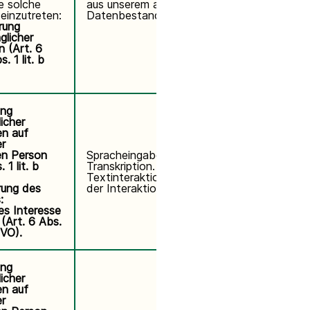
ne solche
aus unserem aktiven
einzutreten:
Datenbestand gelöscht.
rung
glicher
 (Art. 6
. 1 lit. b
ung
icher
n auf
r
en Person
Spracheingaben: Löschung nach
 1 lit. b
Transkription. Transkripte und
Textinteraktionen:
5 Jahre
ab
ung des
der Interaktion.
:
es Interesse
(Art. 6 Abs.
GVO).
ung
icher
n auf
r