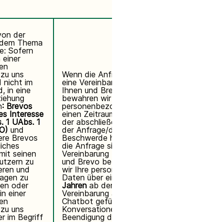
von der
/dem Thema
e: Sofern
n einer
hen
zu uns
Wenn die Anfrage sich nicht auf
 nicht im
eine Vereinbarung zwischen
d, in eine
Ihnen und Brevo bezieht,
ziehung
bewahren wir Ihre
n
: Brevos
personenbezogenen Daten über
es Interesse
einen Zeitraum von
5 Jahr
ab
s. 1 UAbs. 1
der abschließenden Bearbeitung
VO)
und
der Anfrage/der Beilegung der
ere Brevos
Beschwerde hinweg auf. Wenn
liches
die Anfrage sich auf eine
 mit seinen
Vereinbarung zwischen Ihnen
utzern zu
und Brevo bezieht, bewahren
eren und
wir Ihre personenbezogenen
ragen zu
Daten über einen Zeitraum von
5
en oder
Jahren
ab der Beendigung der
in einer
Vereinbarung auf. Die über den
hen
Chatbot geführten
zu uns
Konversationen werden mit
r im Begriff
Beendigung der Internetsitzung