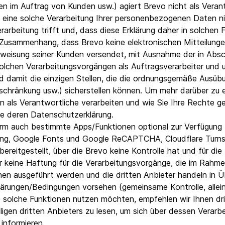
ken im Auftrag von Kunden usw.) agiert Brevo nicht als Veran
f eine solche Verarbeitung Ihrer personenbezogenen Daten 
arbeitung trifft und, dass diese Erklärung daher in solchen
m Zusammenhang, dass Brevo keine elektronischen Mitteilung
Anweisung seiner Kunden versendet, mit Ausnahme der in Abs
olchen Verarbeitungsvorgängen als Auftragsverarbeiter und 
nd damit die einzigen Stellen, die die ordnungsgemäße Ausü
chränkung usw.) sicherstellen können. Um mehr darüber zu 
 als Verantwortliche verarbeiten und wie Sie Ihre Rechte 
te deren Datenschutzerklärung.
tform auch bestimmte Apps/Funktionen optional zur Verfügun
g, Google Fonts und Google ReCAPTCHA, Cloudflare Turnsti
ereitgestellt, über die Brevo keine Kontrolle hat und für di
 keine Haftung für die Verarbeitungsvorgänge, die im Rahmen
en ausgeführt werden und die dritten Anbieter handeln in 
klärungen/Bedingungen vorsehen (gemeinsame Kontrolle, allei
e solche Funktionen nutzen möchten, empfehlen wir Ihnen dr
igen dritten Anbieters zu lesen, um sich über dessen Verarbe
informieren.