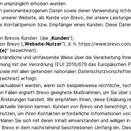
 ursprünglich erhoben wurden.
VoIP Phone
 personenbezogenen Daten sowie deren Verwendung richten
er unserer Website, als Kunde von Brevo, der unsere Leistunge
ls Kontaktperson bzw. Empfänger eines Kunden. Diese Daten
von Brevos Kunden (die „
Kunden
“);
von Brevo („
Website-Nutzer
“), d. h. https://www.brevo.com/
r(e)
“ bezeichnet).
verständliche und umfassende Weise über die Verarbeitung I
timmung mit der Verordnung (EU) 2016/679 des Europäischen
sowie mit allen geltenden nationalen Datenschutzvorschrifte
zeichnet) erfolgt.
 aktualisiert werden, wenn sich beispielsweise rechtliche, t
n Fällen ergreift Brevo geeignete Maßnahmen, um Sie über d
 Änderungen handelt. Wir empfehlen Ihnen, diese Erklärung r
e aktuelle Version kennen. Kunden von Brevo sind berechtigt, d
nutzen, um Ihren Kontakten erforderliche Informationen vo
klären Sie sich mit deren Inhalt einverstanden und willigen 
h Brevo in dem nachstehend beschriebenen Umfang ein. Die