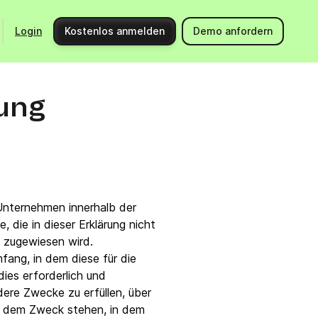
Login
Kostenlos anmelden
Demo anfordern
Starte durch mit Brevo
Support
ung
Integrationen
Hilfeberei
Produkt-Updates
Kontaktier
Community
API-Doku
Events
Unternehmen innerhalb der
fe, die in dieser Erklärung nicht
Partnerprogramm
 zugewiesen wird.
fang, in dem diese für die
Jetzt Expert:in beauftragen
ies erforderlich und
ndere Zwecke zu erfüllen, über
mit dem Zweck stehen, in dem