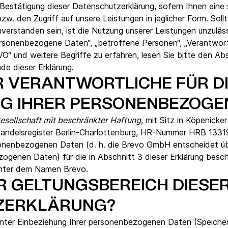
Bestätigung dieser Datenschutzerklärung, sofern Ihnen eine 
zw. den Zugriff auf unsere Leistungen in jeglicher Form. Sollt
verstanden sein, ist die Nutzung unserer Leistungen unzuläss
rsonenbezogene Daten“, „betroffene Personen“, „Verantwortli
O“ und weitere Begriffe zu erfahren, lesen Sie bitte den Ab
e dieser Erklärung.
R VERANTWORTLICHE FÜR D
G IHRER PERSONENBEZOGE
esellschaft mit beschränkter Haftung
, mit Sitz in Köpenicker
andelsregister Berlin-Charlottenburg, HR-Nummer HRB 133191
rsonenbezogenen Daten (d. h. die Brevo GmbH entscheidet ü
zogenen Daten) für die in Abschnitt 3 dieser Erklärung bes
unter dem Namen Brevo.
R GELTUNGSBEREICH DIESE
ZERKLÄRUNG?
 unter Einbeziehung Ihrer personenbezogenen Daten (Speiche