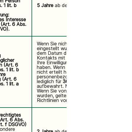
en Person
 1 lit. b
5 Jahre
ab der Interaktion.
ung:
es Interesse
(Art. 6 Abs.
GVO).
Wenn Sie nicht von Brevo
eingestellt wurden:
2 Jahre
ab
dem Datum des letzten
g
Kontakts mit Ihnen, sofern Sie
glicher
Ihre Einwilligung erteilt
 (Art. 6
haben. Wenn Sie Ihre Einwilligung
. 1 lit. b
nicht erteilt haben, werden Ihre
hre
personenbezogenen Daten
g (Art. 6
lediglich für
30 Tage
. 1 lit. a
aufbewahrt. Mit Widerruf.
Wenn Sie von Brevo eingestellt
wurden, gelten die internen
Richtlinien von Brevo.
echtigtes
(Art. 6 Abs.
lit. f DSGVO)
sondere
2 Jahre
ab dem Datum des