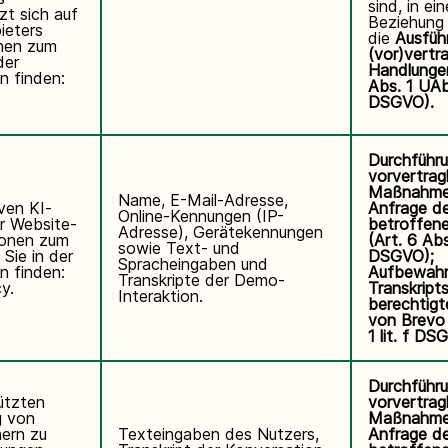
sind, in ei
zt sich auf
Beziehung 
ieters
die
Ausfüh
onen zum
(vor)vertra
der
Handlungen
n finden:
Abs. 1 UAbs
DSGVO).
Durchführ
vorvertragl
Maßnahme
Name, E-Mail-Adresse,
iven KI-
Anfrage de
Online-Kennungen (IP-
r Website-
betroffen
Adresse), Gerätekennungen
ionen zum
(Art. 6 Abs.
sowie Text- und
Sie in der
DSGVO);
Spracheingaben und
n finden:
Aufbewahr
Transkripte der Demo-
cy
.
Transkripts
Interaktion.
berechtigt
von Brevo 
1 lit. f DS
Durchführ
tützten
vorvertragl
g von
Maßnahme
ern zu
Texteingaben des Nutzers,
Anfrage de