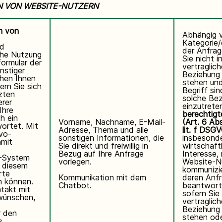
N VON WEBSITE-NUTZERN
n von
Abhängig 
Kategorie
nd
der Anfrag
che Nutzung
Sie nicht i
formular der
vertraglic
nstiger
Beziehung 
hen Ihnen
stehen und
ern Sie sich
Begriff sin
zten
solche Be
rer
einzutrete
Ihre
berechtigt
h ein
Vorname, Nachname, E-Mail-
(Art. 6 Ab
ortet. Mit
Adresse, Thema und alle
lit. f DSG
vo-
sonstigen Informationen, die
insbesond
amit
Sie direkt und freiwillig in
wirtschaft
Bezug auf Ihre Anfrage
Interesse,
I-System
vorlegen.
Website-N
n diesem
kommunizi
rte
Kommunikation mit dem
deren Anf
n können.
Chatbot.
beantwort
ntakt mit
sofern Sie 
wünschen,
vertraglic
Beziehung 
r den
stehen ode
s