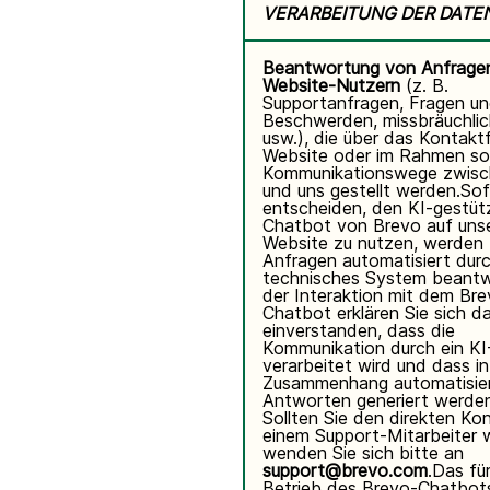
VERARBEITUNG DER DATE
Beantwortung von Anfrage
Website-Nutzern
(z. B.
Supportanfragen, Fragen u
Beschwerden, missbräuchli
usw.), die über das Kontakt
Website oder im Rahmen so
Kommunikationswege zwisc
und uns gestellt werden.Sof
entscheiden, den KI-gestüt
Chatbot von Brevo auf unse
Website zu nutzen, werden 
Anfragen automatisiert durc
technisches System beantw
der Interaktion mit dem Bre
Chatbot erklären Sie sich d
einverstanden, dass die
Kommunikation durch ein K
verarbeitet wird und dass i
Zusammenhang automatisie
Antworten generiert werde
Sollten Sie den direkten Ko
einem Support-Mitarbeiter 
wenden Sie sich bitte an
support@brevo.com
.Das fü
Betrieb des Brevo-Chatbot