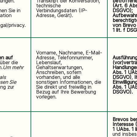
ungen.
Transkript der Konversation,
betroffen
technische
(Art. 6 Abs.
nen Sie
in
Verbindungsdaten (IP-
DSGVO);
ation
Adresse, Gerät).
Aufbewahr
berechtigt
gal/privacy
.
von Brevo 
1 lit. f DS
Vorname, Nachname, E-Mail-
n auf
Adresse, Telefonnummer,
Ausführun
 über die
Lebenslauf,
(vor)vertra
n.
Um mehr
Gehaltserwartungen,
Handlungen
Anschreiben, sofern
Abs. 1 UAbs
als
vorhanden, und alle
DSGVO)
,
I
esen Sie
sonstigen Informationen, die
Einwilligun
ng zur
Sie direkt und freiwillig in
Abs. 1 UAbs
Bezug auf Ihre Bewerbung
DSGVO).
vorlegen.
Brevos ber
Interesse
1 UAbs. 1 
und insbe