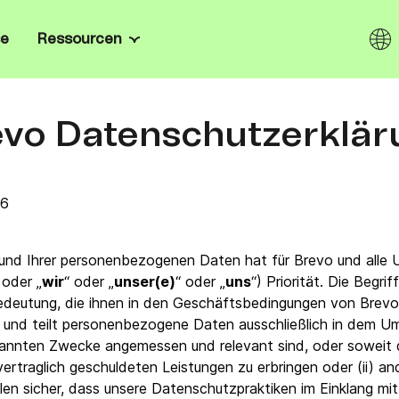
se
Ressourcen
Kanäle
Wissenszentrum
n & Gründer:innen
omatisiere dein Marketing
takte ganz einfach.
evo Datenschutzerklär
E-Mail
Blog
rprise
, Onboarding nach Maß,
SMS
E-Books
Enterprise-Sicherheit.
26
ndel
I.
WhatsApp
Kundenstimmen
r:innen zurück,
tempfehlungen und fördere
Web & Mobile Push
Newsletter-Vorlagen
 und Ihrer personenbezogenen Daten hat für Brevo und alle 
oder „
wir
“ oder „
unser(e)
“ oder „
uns
“) Priorität. Die Begrif
erte Lösungen mit den
Live Chat
E-Mail Marketing Softwares
 offenen API, den SDKs und
Bedeutung, die ihnen in den Geschäftsbedingungen von Brevo
o-
n Brevo.
t und teilt personenbezogene Daten ausschließlich in dem Um
Chatbot
Mailchimp-Alternativen
annten Zwecke angemessen und relevant sind, oder soweit d
 vertraglich geschuldeten Leistungen zu erbringen oder (ii) a
nem
Wallet
Gratis Marketing-Tools
tellen sicher, dass unsere Datenschutzpraktiken im Einklang 