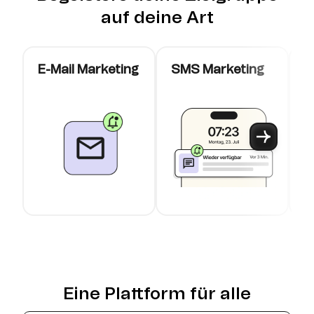
auf deine Art
E-Mail Marketing
SMS Marketing
W
K
Use arrow keys to navigate between slider cards
Cards 1 to 3 of 11 are visible.
Eine Plattform für alle