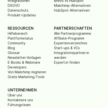
Integrationen
Brevo vs HubSpot
DSGVO
Mailchimp-Alternativen
Datenschutz
HubSpot-Alternativen
Produkt-Updates
RESSOURCEN
PARTNERSCHAFTEN
Hilfebereich
Alle Partnerprogramme
Plattformstatus
Affiliate-Programm
Community
Expertenverzeichnis
Blog
Start-ups & VCs
Glossar
Integrationspartner:in
Newsletter-Vorlagen
werden
E-Books & Webinare
Expert:in finden
Developers
Von Mailchimp migrieren
Gratis Marketing-Tools
UNTERNEHMEN
Über uns
Kontaktiere uns
Führungsteam