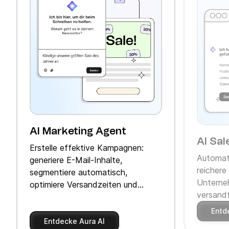
AI Marketing Agent
AI Sal
Erstelle effektive Kampagnen:
Automati
generiere E-Mail-Inhalte,
reichere
segmentiere automatisch,
Unterne
optimiere Versandzeiten und
versandf
personalisiere
halte de
Produktempfehlungen. Alles
Entd
mühelos.
Entdecke Aura AI