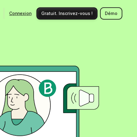
Connexion
Gratuit. Inscrivez-vous !
Démo
Ecosystème
Support
Intégrations
Centre d'aide
Nouveautés produits
Nous contacter
Communauté
Documentation API
Événements
Partenaires
Engager un expert