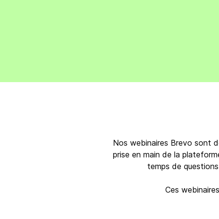
Intégrations
Connectez Brevo à plus de 150 outils numéri
comme Shopify, WordPress, Stripe, Zapier, et
Nos webinaires Brevo sont de
prise en main de la plateform
temps de questions
Ces webinaires