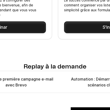
ez à configurer des
Le succès commence par u
e bienvenue, afin de
comment organiser vos liste
pendant que vous vous
simplicité grâce aux formul
é
inar
S'i
Replay à la demande
e première campagne e-mail
Automation : Démarr
avec Brevo
scénarios c