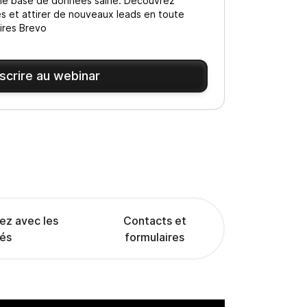
ne base de données saine. Découvrez
s et attirer de nouveaux leads en toute
aires Brevo
nscrire au webinar
ez avec les
Contacts et
lés
formulaires