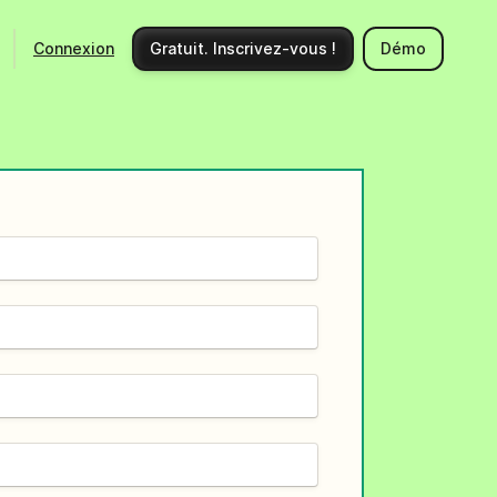
Connexion
Gratuit. Inscrivez-vous !
Démo
Ecosystème
Support
Intégrations
Centre d'aide
Nouveautés produits
Nous contacter
Communauté
Documentation API
Événements
Partenaires
Engager un expert