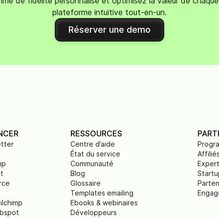
me de fidélité personnalisé et optimisez la valeur de chaque 
plateforme intuitive tout-en-un.
Réserver une demo
NCER
RESSOURCES
PART
tter
Centre d’aide
Progr
État du service
Affilié
mp
Communauté
Exper
t
Blog
Startu
rce
Glossaire
Parten
Templates emailing
Engag
ilchimp
Ebooks & webinaires
ubspot
Développeurs