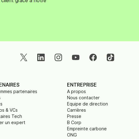
client grâce à notre
ENAIRES
ENTREPRISE
ammes partenaires
A propos
s
Nous contacter
ts
Equipe de direction
ps & VCs
Carrières
aires Tech
Presse
er un expert
B Corp
Empreinte carbone
ONG