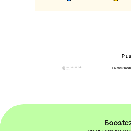
Plu
Boostez 