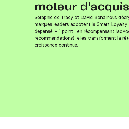
moteur d'acquis
Intégrations
Connectez Brevo à plus de 150 outils numéri
comme Shopify, WordPress, Stripe, Zapier, et
Séraphie de Tracy et David Benaïnous déc
marques leaders adoptent la Smart Loyalty 
dépensé = 1 point : en récompensant l’advo
recommandations), elles transforment la ré
croissance continue.