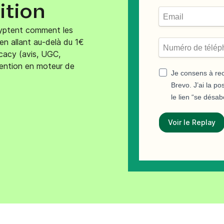
ition
Téléphone
ques
c.
ryptent comment les
en allant au-delà du 1€
cacy (avis, UGC,
tention en moteur de
Je consens à rec
Brevo. J’ai la po
le lien “se désa
Voir le Replay