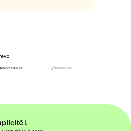
revo
plicité !