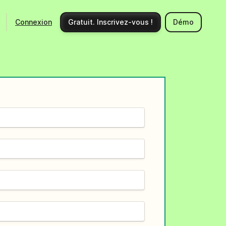
Connexion
Gratuit. Inscrivez-vous !
Démo
Ecosystème
Support
Intégrations
Centre d'aide
Nouveautés produits
Nous contacter
Communauté
Documentation API
Événements
Partenaires
Engager un expert