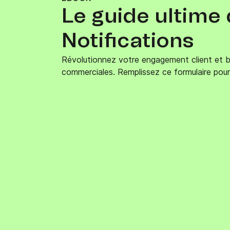
Le guide ultime
Intégrations
Connectez Brevo à plus de 150 outils numéri
comme Shopify, WordPress, Stripe, Zapier, et
Notifications
Révolutionnez votre engagement client et
commerciales. Remplissez ce formulaire pour 