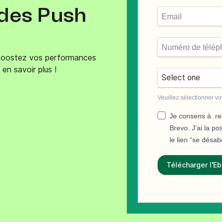
 des Push
Téléphone
ques
c.
 boostez vos performances
en savoir plus !
Veuillez sélectionner vot
Je consens à rec
Brevo. J’ai la po
le lien “se désa
Télécharger l'E