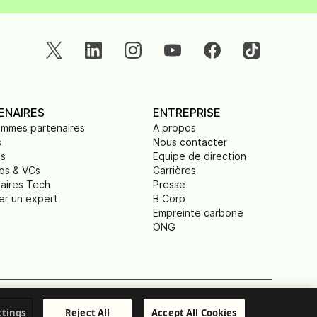
ENAIRES
ENTREPRISE
ammes partenaires
A propos
s
Nous contacter
ts
Equipe de direction
ps & VCs
Carrières
aires Tech
Presse
er un expert
B Corp
Empreinte carbone
ONG
Mentions légales
© Brevo 2025. Tous droits réservés.
ttings
Reject All
Accept All Cookies