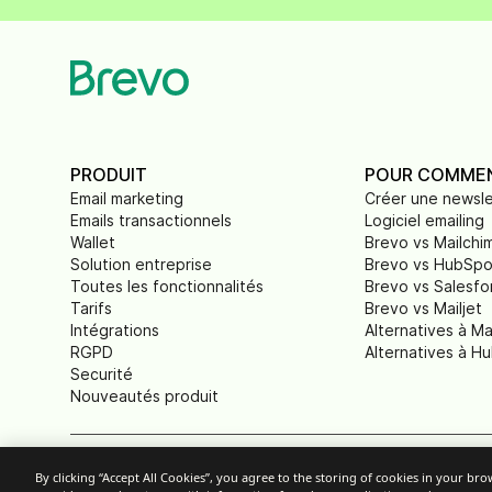
PRODUIT
POUR COMME
Email marketing
Créer une newsle
Emails transactionnels
Logiciel emailing
Wallet
Brevo vs Mailchi
Solution entreprise
Brevo vs HubSpo
Toutes les fonctionnalités
Brevo vs Salesfo
Tarifs
Brevo vs Mailjet
Intégrations
Alternatives à Ma
RGPD
Alternatives à H
Securité
Nouveautés produit
By clicking “Accept All Cookies”, you agree to the storing of cookies in your br
Paramètres des cookies
Politique d'Utilisation Accepta