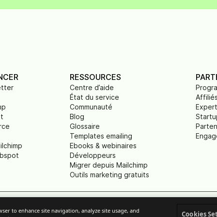
NCER
RESSOURCES
PART
tter
Centre d’aide
Progr
État du service
Affilié
mp
Communauté
Exper
t
Blog
Startu
rce
Glossaire
Parten
Templates emailing
Engag
ilchimp
Ebooks & webinaires
ubspot
Développeurs
Migrer depuis Mailchimp
Outils marketing gratuits
owser to enhance site navigation, analyze site usage, and
ble
Protection des données
Conditions Générales de Services
Cookies Se