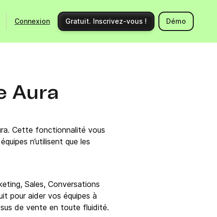
Connexion
Gratuit. Inscrivez-vous !
Démo
Ecosystème
Support
Intégrations
Centre d'aide
e Aura
Nouveautés produits
Nous contacter
Communauté
Documentation API
a. Cette fonctionnalité vous
Événements
équipes n’utilisent que les
Partenaires
Engager un expert
eting, Sales, Conversations
it pour aider vos équipes à
sus de vente en toute fluidité.