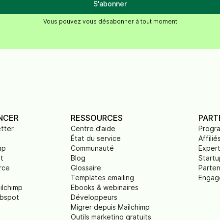
S'abonner
Vous pouvez vous désabonner à tout moment
NCER
RESSOURCES
PART
tter
Centre d’aide
Progr
État du service
Affilié
mp
Communauté
Exper
t
Blog
Startu
rce
Glossaire
Parten
Templates emailing
Engag
ilchimp
Ebooks & webinaires
ubspot
Développeurs
Migrer depuis Mailchimp
Outils marketing gratuits