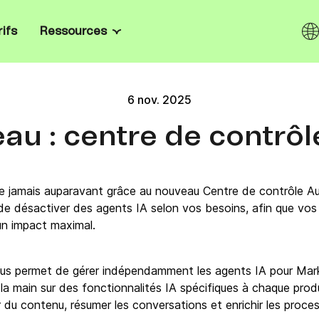
rifs
Ressources
Canaux
Centre de ressources
 & PME
nes, automatisez votre
6 nov. 2025
 facilement vos contacts.
Email
Blog
rs
entreprises
au : centre de contrôl
ding sur mesure, contrôle des
SMS
Ebooks
é de niveau entreprise.
tail
s
WhatsApp
Témoignages clients
iers abandonnés,
fres et boostez la fidélité.
 jamais auparavant grâce au nouveau Centre de contrôle Aur
Notifications push web & mobile
Templates emailing
ou de désactiver des agents IA selon vos besoins, afin que vos 
s sur mesure avec les guides
 un impact maximal.
l’API ouverte, les SDK et nos
Chat en direct
Logiciel emailing
.
ting
Chatbot
Créer une newsletter
us permet de gérer indépendamment les agents IA pour Mark
 main sur des fonctionnalités IA spécifiques à chaque produ
Wallet
Outils marketing gratuits
 du contenu, résumer les conversations et enrichir les proces