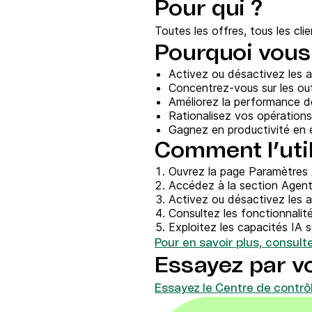
Pour qui ?
Intégrations
Connectez Brevo à plus de 150 outils numéri
Toutes les offres, tous les clie
comme Shopify, WordPress, Stripe, Zapier, et
Pourquoi vous 
Activez ou désactivez les 
Concentrez-vous sur les out
Améliorez la performance de
Rationalisez vos opération
Gagnez en productivité en e
Comment l’util
Ouvrez la page Paramètres
Accédez à la section Agent
Activez ou désactivez les 
Consultez les fonctionnalit
Exploitez les capacités IA 
Pour en savoir plus, consulte
Essayez par 
Essayez le Centre de contrô