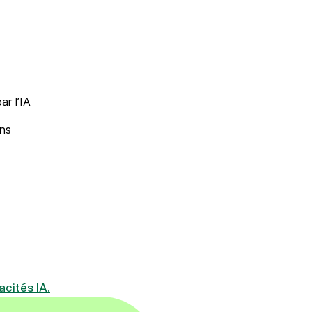
r l’IA
ons
cités IA.