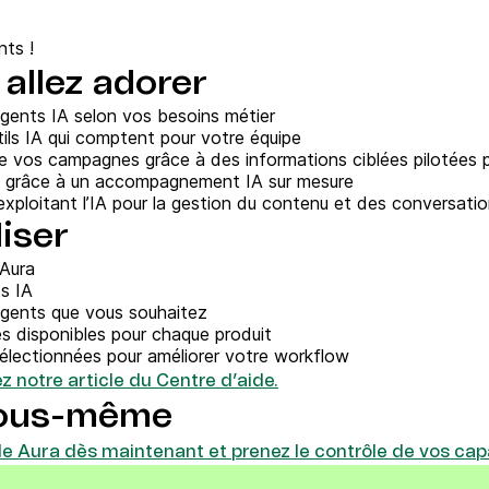
Téléphone
ques
nts !
c.
allez adorer
agents IA selon vos besoins métier
ils IA qui comptent pour votre équipe
 vos campagnes grâce à des informations ciblées pilotées pa
s grâce à un accompagnement IA sur mesure
xploitant l’IA pour la gestion du contenu et des conversati
iser
 Aura
s IA
agents que vous souhaitez
és disponibles pour chaque produit
sélectionnées pour améliorer votre workflow
z notre article du Centre d’aide.
vous-même
le Aura dès maintenant et prenez le contrôle de vos capa