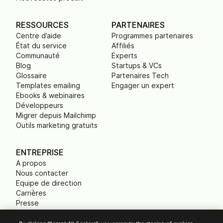
RESSOURCES
PARTENAIRES
Centre d’aide
Programmes partenaires
État du service
Affiliés
Communauté
Experts
Blog
Startups & VCs
Glossaire
Partenaires Tech
Templates emailing
Engager un expert
Ebooks & webinaires
Développeurs
Migrer depuis Mailchimp
Outils marketing gratuits
ENTREPRISE
A propos
Nous contacter
Equipe de direction
Carrières
Presse
B Corp
Empreinte carbone