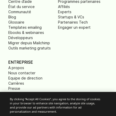
Centre d’aide
Programmes partenaires
État du service
Affiliés
Communauté
Experts
Blog
Startups & VCs
Glossaire
Partenaires Tech
Templates emailing
Engager un expert
Ebooks & webinaires
Développeurs
Migrer depuis Mailchimp
Outils marketing gratuits
ENTREPRISE
A propos
Nous contacter
Equipe de direction
Carrières
Presse
B Corp
Empreinte carbone
By clicking “Accept All Cookies”, you agree to the storing of cookies
in your browser to enhance site navigation, analyze site usage,
ONG
and provide our ad partners with information for ad
personalization and measurement.