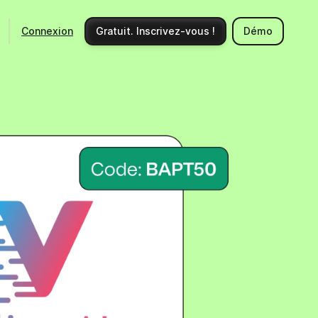
Connexion
Gratuit. Inscrivez-vous !
Démo
Ecosystème
Support
Intégrations
Centre d'aide
Nouveautés produits
Nous contacter
Communauté
Documentation API
Événements
Partenaires
Engager un expert