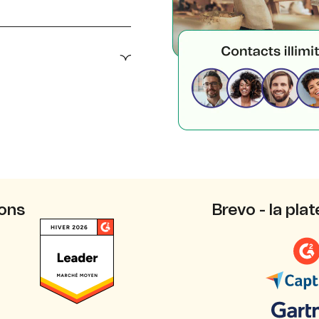
tous nos plans, y-compris
r les utilisateurs
o est certifié
CPA.
ions
Brevo - la pl