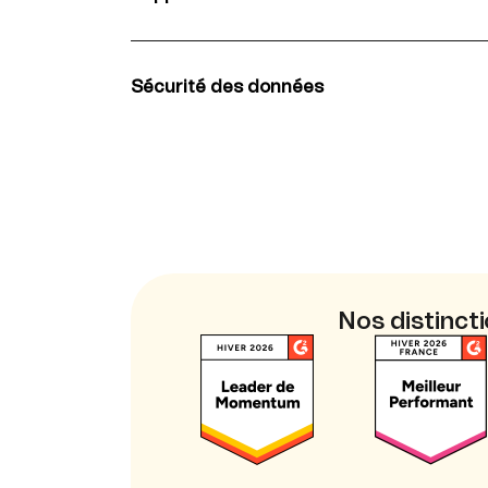
Suppport client en français disponible pour 
l'offre gratuite. Chargé de compte dédiés pou
Enterprise.
Sécurité des données
Gérez vos données en toute confiance. Brev
ISO27001:2013, conforme au RGPD et au C
Nos distinct