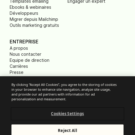
Templates emailing
Engager un expert
Ebooks & webinaires
Développeurs
Migrer depuis Mailchimp
Outils marketing gratuits
ENTREPRISE
A propos
Nous contacter
Equipe de direction
Carrières
Presse
B Corp
Empreinte carbone
By clicking “Accept All Cookies”, you agree to the storing of cookies
in your browser to enhance site navigation, analyze site usage,
ONG
and provide our ad partners with information for ad
personalization and measurement.
Cookies Settings
Paramètres des cookies
Politique d'Utilisation Acceptable
Protection des données
Reject All
Conditions Générales de Services